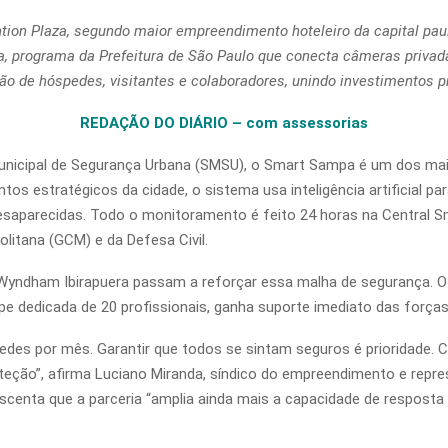
on Plaza, segundo maior empreendimento hoteleiro da capital pauli
programa da Prefeitura de São Paulo que conecta câmeras privadas
ão de hóspedes, visitantes e colaboradores, unindo investimentos pr
REDAÇÃO DO DIÁRIO – com assessorias
unicipal de Segurança Urbana (SMSU), o Smart Sampa é um dos maio
s estratégicos da cidade, o sistema usa inteligência artificial para
desaparecidas. Todo o monitoramento é feito 24 horas na Central S
litana (GCM) e da Defesa Civil.
ndham Ibirapuera passam a reforçar essa malha de segurança. O ho
 dedicada de 20 profissionais, ganha suporte imediato das forças
edes por mês. Garantir que todos se sintam seguros é prioridad
teção”, afirma Luciano Miranda, síndico do empreendimento e repre
scenta que a parceria “amplia ainda mais a capacidade de resposta