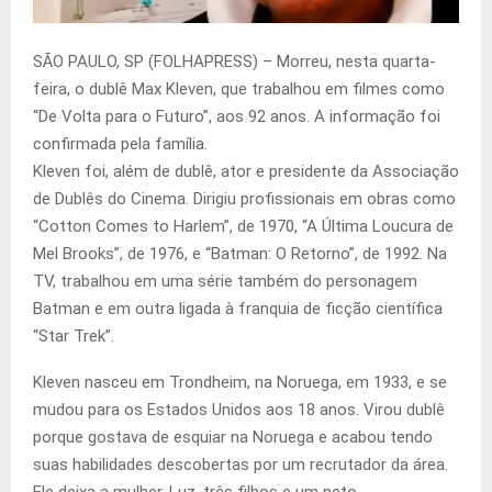
SÃO PAULO, SP (FOLHAPRESS) – Morreu, nesta quarta-
feira, o dublê Max Kleven, que trabalhou em filmes como
“De Volta para o Futuro”, aos 92 anos. A informação foi
confirmada pela família.
Kleven foi, além de dublê, ator e presidente da Associação
de Dublês do Cinema. Dirigiu profissionais em obras como
“Cotton Comes to Harlem”, de 1970, “A Última Loucura de
Mel Brooks”, de 1976, e “Batman: O Retorno”, de 1992. Na
TV, trabalhou em uma série também do personagem
Batman e em outra ligada à franquia de ficção científica
“Star Trek”.
Kleven nasceu em Trondheim, na Noruega, em 1933, e se
mudou para os Estados Unidos aos 18 anos. Virou dublê
porque gostava de esquiar na Noruega e acabou tendo
suas habilidades descobertas por um recrutador da área.
Ele deixa a mulher, Luz, três filhos e um neto.