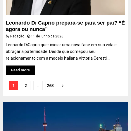
Leonardo Di Caprio prepara-se para ser pai? “É
agora ou nunca”
by
Redação
11 de junho de 2026
Leonardo DiCaprio quer iniciar uma nova fase em sua vida e
abraçar a paternidade. Desde que começou seu
relacionamento com a modelo italiana Vittoria Ceretti,...
Read more
Navegação
1
2
…
263
por
posts