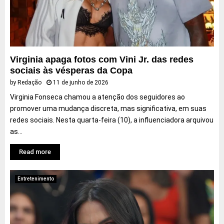
c
F
a
i
b
f
r
a
a
e
s
T
Virginia apaga fotos com Vini Jr. das redes
e
r
sociais às vésperas da Copa
h
u
by
Redação
11 de junho de 2026
o
m
Virginia Fonseca chamou a atenção dos seguidores ao
r
p
promover uma mudança discreta, mas significativa, em suas
r
redes sociais. Nesta quarta-feira (10), a influenciadora arquivou
í
v
as...
e
i
Read more
s
d
Entretenimento
o
c
i
n