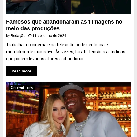
r
n
e
o
t
à
s
e
C
Famosos que abandonaram as filmagens no
d
r
o
meio das produções
o
p
p
by
Redação
11 de junho de 2026
R
r
a
o
e
d
Trabalhar no cinema e na televisão pode ser física e
c
t
o
mentalmente exaustivo. Às vezes, há até tensões artísticas
k
a
M
que podem levar os atores a abandonar...
m
u
c
n
Read more
r
d
i
o
Entretenimento
a
e
t
c
u
r
r
i
a
t
s
i
m
c
a
a