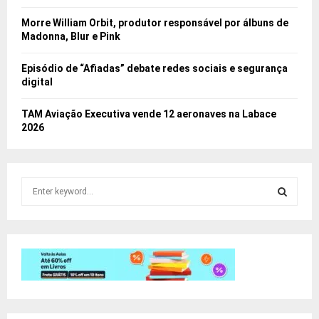
Morre William Orbit, produtor responsável por álbuns de
Madonna, Blur e Pink
Episódio de “Afiadas” debate redes sociais e segurança
digital
TAM Aviação Executiva vende 12 aeronaves na Labace
2026
S
e
a
S
r
c
E
h
f
A
o
r
R
: