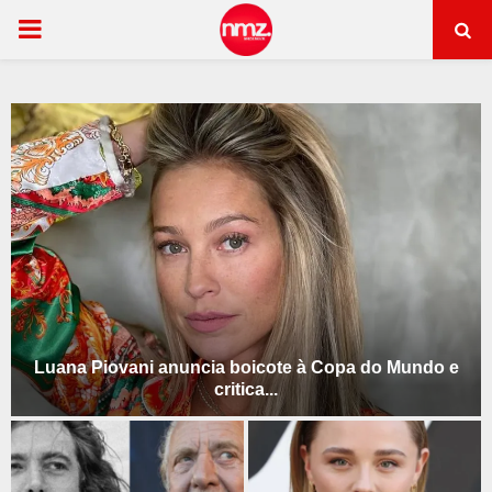
PRIMARY
MENU
Luana Piovani anuncia boicote à Copa do Mundo e
critica...
L
u
a