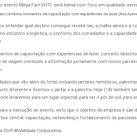
am combina momentos de capacitação com experiências de lazer (Ana Aze
 entender qual destino consegue recebê-las, a malha aérea e a c
imo encontro a logística, o conforto dos convidados e a capacidad
.
tos de capacitação com experiências de lazer, conceito descrito
ipe de viagem conteúdo e informação juntamente com nosso parce
u.
des que vão além do hotel, incluindo jantares temáticos, palestras 
to diferente e fizemos o jantar e a palestra. Hoje (14) também t
oite levaremos para um lugar especial, para ver o pôr do sol, para 
para a execução do evento, visto que o objetivo da empresa é sai
vo central: capacitação, networking e fortalecimento de parceri
a Shift M
obilidade Corporativa.