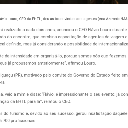
lávio Louro, CEO da EHTL, deu as boas-vindas aos agentes (Ana Azevedo/M&
realizado a cada dois anos, anunciou o CEO Flávio Louro durante 
ado do encontro, que combina capacitação de agentes de viagem e e
cal definido, mas já considerando a possibilidade de internacionaliz
ante da intensidade em organizá-lo, porque somos nós que fazemos
 que já propusemos anteriormente”, afirmou Louro.
Iguaçu (PR), motivado pelo convite do Governo do Estado feito em 
ra.
, veio a mim e disse: ‘Flávio, é impressionante o seu evento; já co
ção da EHTL para lá’”, relatou o CEO.
s do turismo e, devido ao seu sucesso, gerou insatisfação daquele
 700 profissionais.