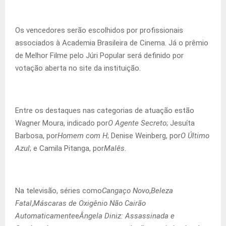
Os vencedores serão escolhidos por profissionais
associados à Academia Brasileira de Cinema. Já o prêmio
de Melhor Filme pelo Júri Popular será definido por
votação aberta no site da instituição.
Entre os destaques nas categorias de atuação estão
Wagner Moura, indicado por
O Agente Secreto
; Jesuíta
Barbosa, por
Homem com H
; Denise Weinberg, por
O Último
Azul
; e Camila Pitanga, por
Malês
.
Na televisão, séries como
Cangaço Novo
,
Beleza
Fatal
,
Máscaras de Oxigênio Não Cairão
Automaticamente
e
Ângela Diniz: Assassinada e