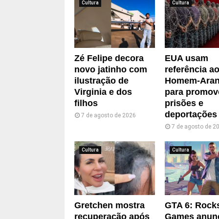
Cultura
Cultura
Zé Felipe decora
EUA usam
novo jatinho com
referência a
ilustração de
Homem-Ara
Virginia e dos
para promov
filhos
prisões e
deportações
7 de agosto de 2026
7 de agosto de 2
Cultura
Cultura
Gretchen mostra
GTA 6: Rock
recuperação após
Games anun