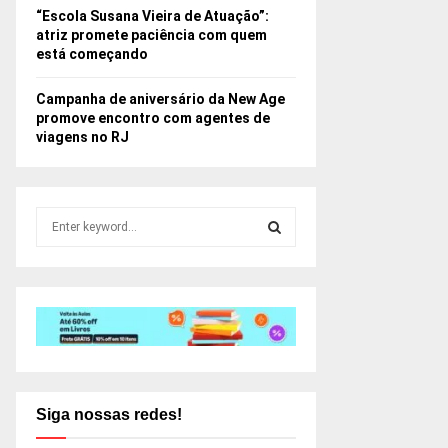
“Escola Susana Vieira de Atuação”:
atriz promete paciência com quem
está começando
Campanha de aniversário da New Age
promove encontro com agentes de
viagens no RJ
S
e
a
S
r
c
E
h
f
A
o
r
R
:
Siga nossas redes!
C