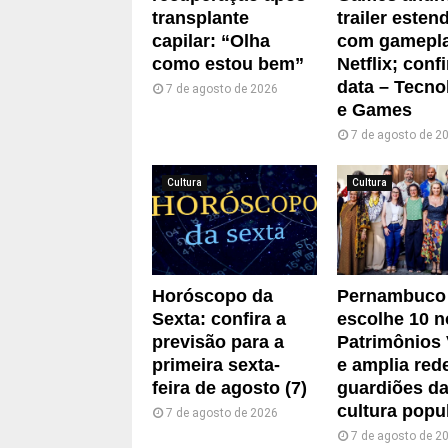
transplante
trailer esten
capilar: “Olha
com gamepla
como estou bem”
Netflix; confi
data – Tecno
7 de agosto de 2026
e Games
7 de agosto de 2
Cultura
Cultura
Horóscopo da
Pernambuco
Sexta: confira a
escolhe 10 
previsão para a
Patrimônios 
primeira sexta-
e amplia red
feira de agosto (7)
guardiões d
cultura popu
7 de agosto de 2026
7 de agosto de 2