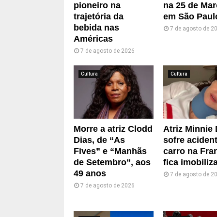
pioneiro na
na 25 de Mar
trajetória da
em São Paul
bebida nas
7 de agosto de 2
Américas
7 de agosto de 2026
Cultura
Cultura
Morre a atriz Clodd
Atriz Minnie 
Dias, de “As
sofre aciden
Fives” e “Manhãs
carro na Fra
de Setembro”, aos
fica imobiliz
49 anos
7 de agosto de 2
7 de agosto de 2026