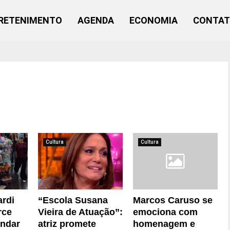
RETENIMENTO
AGENDA
ECONOMIA
CONTA
Cultura
Cultura
ardi
“Escola Susana
Marcos Caruso se
rce
Vieira de Atuação”:
emociona com
andar
atriz promete
homenagem e