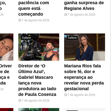
ço,
paciência com
ganha surpresa de
o
quem está
Regiane Alves
começando
026
7 de agosto de 2026
7 de agosto de 2026
Cultura
Cultura
Driver
Diretor de ‘O
Mariana Rios fala
te de
Último Azul’,
sobre fé, dor e
nça e
Gabriel Mascaro
esperança ao
ada
lança nova
revelar nova perda
produtora ao lado
gestacional
026
de Paula Cosenza
7 de agosto de 2026
7 de agosto de 2026