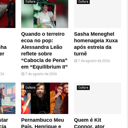
Cultura
Cultura
Quando o terreiro
Sasha Meneghel
o
ecoa no pop:
homenageia Xuxa
nha
Alessandra Leão
após estreia da
er
reflete sobre
turnê
“Cabocla de Pena”
7 de agosto de 2026
em “Equilibrium II”
026
7 de agosto de 2026
Cultura
Cultura
star
Pernambuco Meu
Quem é Kit
cia
País, Henrique e
Connor, ator