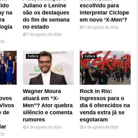
dido
Juliano e Lenine
escolhido para
y na
são os destaques
interpretar Ciclope
ra
do fim de semana
em novo ‘X-Men’?
logia
no estado
7 de agosto de 2026
7 de agosto de 2026
026
Cultura
Cultura
Wagner Moura
Rock in Rio:
novos
atuará em “X-
ingressos para o
Vivos
Men”? Ator quebra
dia 6 oferecidos na
e de
silêncio e comenta
venda extra já se
a
rumores
esgotaram
lar
6 de agosto de 2026
6 de agosto de 2026
026