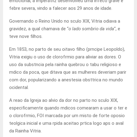
emocional, a imperatriz desenvolveu uma infeco grave e
febre severa, vindo a falecer aos 29 anos de idade.
Governando o Reino Unido no sculo XIX, Vitria odiava a
gravidez, a qual chamava de “
o lado sombrio da vida
“, e
teve nove filhos.
Em 1853, no parto de seu oitavo filho (prncipe Leopoldo),
Vitria exigiu o uso de clorofrmio para aliviar as dores. O
uso da substncia pela rainha quebrou o tabu religioso e
mdico da poca, que ditava que as mulheres deveriam parir
com dor, popularizando a anestesia obsttrica no mundo
ocidental.
A reao da Igreja ao alvio da dor no parto no sculo XIX,
especificamente quando mdicos comearam a usar o ter e
o clorofrmio, FOI marcada por um misto de forte oposio
teolgica inicial e uma rpida aceitao prtica logo aps o aval
da Rainha Vitria.