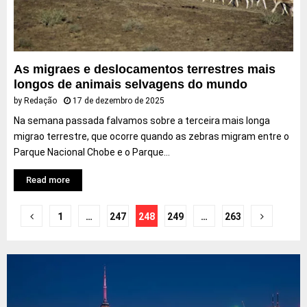
As migraes e deslocamentos terrestres mais
longos de animais selvagens do mundo
by
Redação
17 de dezembro de 2025
Na semana passada falvamos sobre a terceira mais longa
migrao terrestre, que ocorre quando as zebras migram entre o
Parque Nacional Chobe e o Parque...
Read more
Navegação
1
…
247
248
249
…
263
por
posts