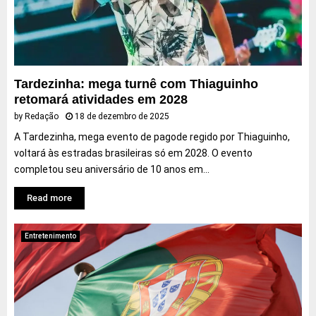
c
F
a
i
b
f
r
a
a
e
s
T
Tardezinha: mega turnê com Thiaguinho
e
r
retomará atividades em 2028
h
u
by
Redação
18 de dezembro de 2025
o
m
A Tardezinha, mega evento de pagode regido por Thiaguinho,
r
p
voltará às estradas brasileiras só em 2028. O evento
r
completou seu aniversário de 10 anos em...
í
v
Read more
e
i
s
Entretenimento
d
o
c
i
n