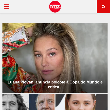
PRIMARY
MENU
Luana Piovani anuncia boicote à Copa do Mundo e
critica...
L
u
a