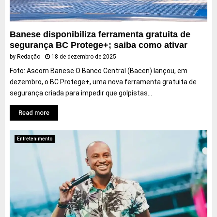
r
n
e
o
t
à
s
e
C
Banese disponibiliza ferramenta gratuita de
d
r
o
segurança BC Protege+; saiba como ativar
o
p
p
by
Redação
18 de dezembro de 2025
R
r
a
o
e
d
Foto: Ascom Banese O Banco Central (Bacen) lançou, em
c
t
o
dezembro, o BC Protege+, uma nova ferramenta gratuita de
k
a
M
segurança criada para impedir que golpistas...
m
u
c
n
Read more
r
d
i
o
Entretenimento
a
e
t
c
u
r
r
i
a
t
s
i
m
c
a
a