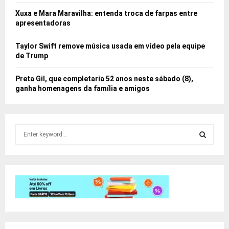
Xuxa e Mara Maravilha: entenda troca de farpas entre
apresentadoras
Taylor Swift remove música usada em vídeo pela equipe
de Trump
Preta Gil, que completaria 52 anos neste sábado (8),
ganha homenagens da família e amigos
S
e
a
S
r
c
E
h
f
A
o
r
R
: