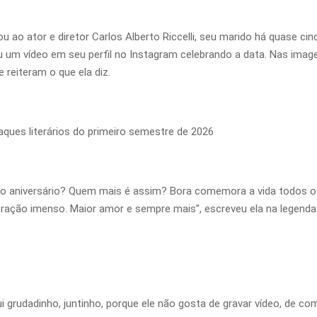
ou ao ator e diretor Carlos Alberto Riccelli, seu marido há quase 
tou um vídeo em seu perfil no Instagram celebrando a data. Nas ima
 reiteram o que ela diz.
taques literários do primeiro semestre de 2026
no aniversário? Quem mais é assim? Bora comemora a vida todos o
ação imenso. Maior amor e sempre mais”, escreveu ela na legenda
i grudadinho, juntinho, porque ele não gosta de gravar vídeo, de com