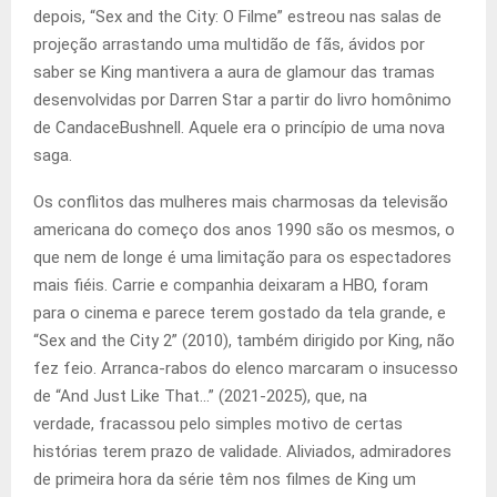
depois, “Sex and the City: O Filme” estreou nas salas de
projeção arrastando uma multidão de fãs, ávidos por
saber se King mantivera a aura de glamour das tramas
desenvolvidas por Darren Star a partir do livro homônimo
de CandaceBushnell. Aquele era o princípio de uma nova
saga.
Os conflitos das mulheres mais charmosas da televisão
americana do começo dos anos 1990 são os mesmos, o
que nem de longe é uma limitação para os espectadores
mais fiéis. Carrie e companhia deixaram a HBO, foram
para o cinema e parece terem gostado da tela grande, e
“Sex and the City 2” (2010), também dirigido por King, não
fez feio. Arranca-rabos do elenco marcaram o insucesso
de “And Just Like That…” (2021-2025), que, na
verdade, fracassou pelo simples motivo de certas
histórias terem prazo de validade. Aliviados, admiradores
de primeira hora da série têm nos filmes de King um