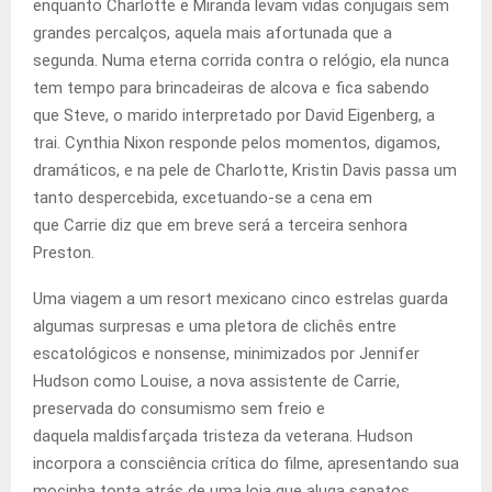
enquanto Charlotte e Miranda levam vidas conjugais sem
grandes percalços, aquela mais afortunada que a
segunda. Numa eterna corrida contra o relógio, ela nunca
tem tempo para brincadeiras de alcova e fica sabendo
que Steve, o marido interpretado por David Eigenberg, a
trai. Cynthia Nixon responde pelos momentos, digamos,
dramáticos, e na pele de Charlotte, Kristin Davis passa um
tanto despercebida, excetuando-se a cena em
que Carrie diz que em breve será a terceira senhora
Preston.
Uma viagem a um resort mexicano cinco estrelas guarda
algumas surpresas e uma pletora de clichês entre
escatológicos e nonsense, minimizados por Jennifer
Hudson como Louise, a nova assistente de Carrie,
preservada do consumismo sem freio e
daquela maldisfarçada tristeza da veterana. Hudson
incorpora a consciência crítica do filme, apresentando sua
mocinha tonta atrás de uma loja que aluga sapatos