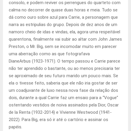
consolo, e podem reviver os perrengues do quarteto com
calma no decorrer de quase duas horas e meia. Tudo se
dá como ouro sobre azul para Carrie, a personagem que
narra as estripulias do grupo. Depois de dez anos de um
namoro cheio de idas e vindas, ela, agora uma respeitável
quarentona, finalmente vai subir ao altar com John James
Preston, o Mr. Big, sem se incomodar muito em parecer
uma aberração como as que fotografava
DianeArbus (1923-1971). O tempo passou e Carrie parece
não ter aprendido o bastante, ou ao menos precisaria ter
se aproximado de seu futuro marido um pouco mais. Se
ela o tivesse feito, saberia que ele não iria gostar de ser
um coadjuvante de luxo nessa nova fase da relação dos
dois, durante a qual Carrie faz um ensaio para a “Vogue”
ostentando vestidos de noiva assinados pela Dior, Oscar
de la Renta (1932-2014) e Vivienne Westwood (1941-
2022). Para Big, era só ir até o cartório e assinar os
papéis.