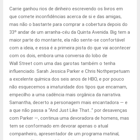
Carrie ganhou rios de dinheiro escrevendo os livros em
que comete inconfidências acerca de si e das amigas,
mas não o bastante para comprar a cobertura depois do
33º andar de um arranha-céu da Quinta Avenida. Big tem a
maior parte do montante, ela não sente-se confortável
com a ideia, e essa é a primeira pista do que vai acontecer
com os dois, embora uma conversa do lobo de
Wall Street com uma das garotas também o tenha
influenciado. Sarah Jessica Parker e Chris Nothperpetuam
a excelente química dos seis anos de HBO, e por pouco
não esquecemos a imaturidade dos tipos que encarnam,
empecilho a uma cadência mais orgânica da narrativa.
Samantha, decerto a personagem mais encantadora — e
a que não passa a “And Just Like That…” por desavenças
com Parker —, continua uma devoradora de homens, mas
tem se conformado em devorar apenas o atual
companheiro, apresentador de um programa matinal,