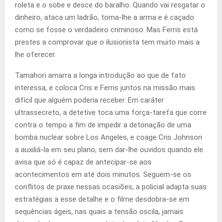
roleta e o sobe e desce do baralho. Quando vai resgatar o
dinheiro, ataca um ladrão, toma-lhe a arma e é caçado
como se fosse o verdadeiro criminoso. Mas Ferris está
prestes a comprovar que o ilusionista tem muito mais a
lhe oferecer.
Tamahori amarra a longa introdução ao que de fato
interessa, e coloca Cris e Ferris juntos na missão mais
difícil que alguém poderia receber. Em caráter
ultrassecreto, a detetive toca uma força-tarefa que corre
contra o tempo a fim de impedir a detonação de uma
bomba nuclear sobre Los Angeles, e coage Cris Johnson
a auxiliá-la em seu plano, sem dar-lhe ouvidos quando ele
avisa que só é capaz de antecipar-se aos
acontecimentos em até dois minutos. Seguem-se os
conflitos de praxe nessas ocasiões, a policial adapta suas
estratégias a esse detalhe e o filme desdobra-se em
sequências ágeis, nas quais a tensão oscila, jamais