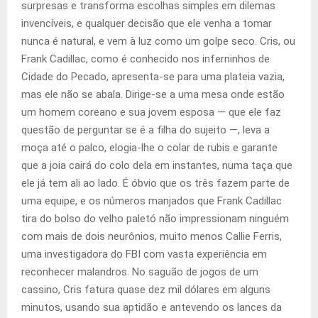
surpresas e transforma escolhas simples em dilemas
invencíveis, e qualquer decisão que ele venha a tomar
nunca é natural, e vem à luz como um golpe seco. Cris, ou
Frank Cadillac, como é conhecido nos inferninhos de
Cidade do Pecado, apresenta-se para uma plateia vazia,
mas ele não se abala. Dirige-se a uma mesa onde estão
um homem coreano e sua jovem esposa — que ele faz
questão de perguntar se é a filha do sujeito —, leva a
moça até o palco, elogia-lhe o colar de rubis e garante
que a joia cairá do colo dela em instantes, numa taça que
ele já tem ali ao lado. É óbvio que os três fazem parte de
uma equipe, e os números manjados que Frank Cadillac
tira do bolso do velho paletó não impressionam ninguém
com mais de dois neurônios, muito menos Callie Ferris,
uma investigadora do FBI com vasta experiência em
reconhecer malandros. No saguão de jogos de um
cassino, Cris fatura quase dez mil dólares em alguns
minutos, usando sua aptidão e antevendo os lances da