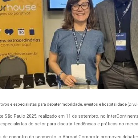
utivos e especialistas para debater mobilidade, eventos e hospitalidade (Div
e São Paulo 2025, realizado em 11 de setembro, no InterContinenta
especialistas do setor para discutir tendências e práticas no merc
 de encontro do segmento, o Abroad Corporate promoveu debates s