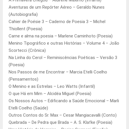
A Primavera Chegou – Aldirene Máximo (Infantil)
Aventuras de um Repórter Aéreo – Geraldo Nunes
(Autobiografia)
Cahier de Poésie 3 – Caderno de Poesia 3 – Michel
Thiollent (Poesia)
Carne e alma na poesia – Marlene Caminhoto (Poesia)
Menino Tipográfico e outras Histórias – Volume 4 – João
Scortecci (Crônica)
Na Linha do Cerol – Reminiscências Poéticas – Versão 3
(Poesia)
Nos Passos de me Encontrar – Marcia Etelli Coelho
(Pensamentos)
O Menino e as Estrelas – Leo Watts (Infantil)
O que Há em Mim – Alcidéa Miguel (Poesia)
Os Nossos Autos – Edificando a Saúde Emocional – Marli
Etelli Coelho (Saúde)
Outros Contos do Sr. Max – Cesar Mangiacavalli (Conto)
Quebrada – De Pedra que Brada – A. S. Klafke (Poesia)