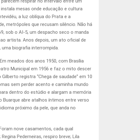
e parecem respirar no intervalo entre um
O instala mesas onde educação e cultura
evidéu, a luz oblíqua do Prata e a
arde, metrópoles que recusam silêncio. Não há
969, sob o AI-5, um despacho seco o manda
o artista. Anos depois, um ato oficial de
 uma biografia interrompida.
o. Em meados dos anos 1950, com Brasília
atro Municipal em 1956 e faz o mito descer
 Gilberto registra “Chega de saudade” em 10
 idiomas sem perder acento e caminha mundo
para dentro do estúdio e alargam a memória
o Buarque abre atalhos íntimos entre verso
m idioma próximo da pele, que anda no
. Foram nove casamentos, cada qual
Regina Pederneiras, respiro breve; Lila