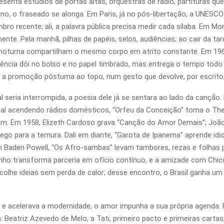
esenta estúdios de portas altas, orquestras de rádio, partituras qu
no, o fraseado se alonga. Em Paris, já no pós-libertação, a UNESC
 recente; ali, a palavra pública precisa medir cada sílaba. Em Mont
nente. Pela manhã, pilhas de papéis, selos, audiências; ao cair da t
dade noturna compartilham o mesmo corpo em atrito constante. Em 1
uência dói no bolso e no papel timbrado, mas entrega o tempo todo a
 a promoção póstuma ao topo, num gesto que devolve, por escrito,
al seria interrompida, a poesia dele já se sentara ao lado da cançã
rial acendendo rádios domésticos, “Orfeu da Conceição” toma o The
im. Em 1958, Elizeth Cardoso grava “Canção do Amor Demais”; João
ôlego para a ternura. Dali em diante, “Garota de Ipanema” aprende
 Baden Powell, “Os Afro-sambas” levam tambores, rezas e folhas 
inho transforma parceria em ofício contínuo, e a amizade com Chic
acolhe ideias sem perda de calor; desse encontro, o Brasil ganha u
s e acelerava a modernidade, o amor impunha a sua própria agenda
Beatriz Azevedo de Melo, a Tati, primeiro pacto e primeiras cartas; 