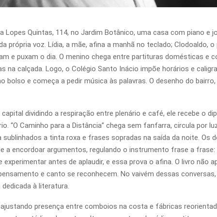
Rua Lopes Quintas, 114, no Jardim Botânico, uma casa com piano e j
a própria voz. Lídia, a mãe, afina a manhã no teclado; Clodoaldo, o 
tam e puxam o dia. O menino chega entre partituras domésticas e co
s na calçada. Logo, o Colégio Santo Inácio impõe horários e caligraf
no bolso e começa a pedir música às palavras. O desenho do bairro, 
apital dividindo a respiração entre plenário e café, ele recebe o d
prio. “O Caminho para a Distância” chega sem fanfarra, circula por l
blinhados a tinta roxa e frases sopradas na saída da noite. Os deb
a encordoar argumentos, regulando o instrumento frase a frase: l
experimentar antes de aplaudir, e essa prova o afina. O livro não a
 pensamento e canto se reconhecem. No vaivém dessas conversas, 
 dedicada à literatura.
ajustando presença entre comboios na costa e fábricas reorientada