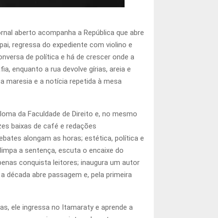
ornal aberto acompanha a República que abre
pai, regressa do expediente com violino e
nversa de política e há de crescer onde a
ia, enquanto a rua devolve gírias, areia e
a maresia e a notícia repetida à mesa
iploma da Faculdade de Direito e, no mesmo
uzes baixas de café e redações
ates alongam as horas; estética, política e
impa a sentença, escuta o encaixe do
penas conquista leitores; inaugura um autor
a década abre passagem e, pela primeira
s, ele ingressa no Itamaraty e aprende a