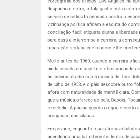
coreografia dos ofícios. Los Angeles lhe apr
despacho e outro; a fala ganha outro contor
servem de antídoto pensado contra o escombro
vizinhança política afinam a escuta do conti
conciliação fácil: etiqueta diurna e liber
para casa e interrompe a carreira; a conseq
reparação restabelece o nome e lhe confere
Muito antes de 1969, quando a carreira ofici
ainda riscada em papel e o otimismo indust
as ladeiras do Rio sob a música de Tom Job
de julho de 1958, e o país descobre outro f
afora com naturalidade de manhã clara. Com
que a música oferece ao país. Depois, Toqu
e melodia. A página guarda o rigor; o canto 
compasso das sílabas.
Em privado, enquanto o país trocava hábito
acendendo uma luz diferente dentro de casa: 