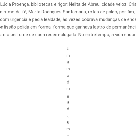
Lúcia Proença, bibliotecas e rigor; Nelita de Abreu, cidade veloz; Cr
ritmo de fé; Marta Rodrigues Santamaria, rotas de palco; por fim,
 com urgência e pedia lealdade, às vezes cobrava mudanças de ende
confissão polida em forma, forma que ganhava lastro de permanênci
com o perfume de casa recém-alugada. No entretempo, a vida encont
U
m
a
m
a
d
ru
g
a
d
a,
u
m
a