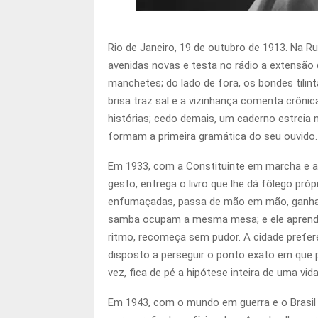
Rio de Janeiro, 19 de outubro de 1913. Na 
avenidas novas e testa no rádio a extensão d
manchetes; do lado de fora, os bondes tilin
brisa traz sal e a vizinhança comenta crônica
histórias; cedo demais, um caderno estreia 
formam a primeira gramática do seu ouvido.
Em 1933, com a Constituinte em marcha e a c
gesto, entrega o livro que lhe dá fôlego pró
enfumaçadas, passa de mão em mão, ganha su
samba ocupam a mesma mesa; e ele aprende 
ritmo, recomeça sem pudor. A cidade prefere 
disposto a perseguir o ponto exato em que
vez, fica de pé a hipótese inteira de uma vida
Em 1943, com o mundo em guerra e o Brasil 