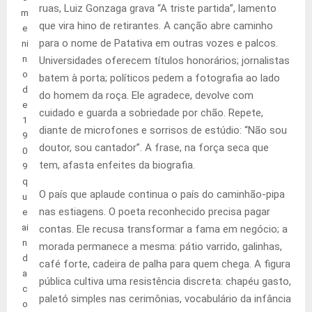
ruas, Luiz Gonzaga grava “A triste partida”, lamento
m
que vira hino de retirantes. A canção abre caminho
e
para o nome de Patativa em outras vozes e palcos.
ni
n
Universidades oferecem títulos honorários; jornalistas
o
batem à porta; políticos pedem a fotografia ao lado
d
do homem da roça. Ele agradece, devolve com
e
cuidado e guarda a sobriedade por chão. Repete,
1
diante de microfones e sorrisos de estúdio: “Não sou
9
doutor, sou cantador”. A frase, na força seca que
0
tem, afasta enfeites da biografia.
9
q
O país que aplaude continua o país do caminhão-pipa
u
nas estiagens. O poeta reconhecido precisa pagar
e
ai
contas. Ele recusa transformar a fama em negócio; a
n
morada permanece a mesma: pátio varrido, galinhas,
d
café forte, cadeira de palha para quem chega. A figura
a
pública cultiva uma resistência discreta: chapéu gasto,
c
paletó simples nas cerimônias, vocabulário da infância
o