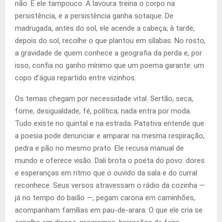
não. E ele tampouco. A lavoura treina o corpo na
persistência, e a persistência ganha sotaque. De
madrugada, antes do sol, ele acende a cabeça; à tarde,
depois do sol, recolhe o que plantou em sílabas. No rosto,
a gravidade de quem conhece a geografia da perda e, por
isso, confia no ganho mínimo que um poema garante: um
copo d’água repartido entre vizinhos.
Os temas chegam por necessidade vital. Sertão, seca,
fome, desigualdade, fé, política; nada entra por moda.
Tudo existe no quintal e na estrada. Patativa entende que
a poesia pode denunciar e amparar na mesma respiração,
pedra e pão no mesmo prato. Ele recusa manual de
mundo e oferece visão. Dali brota o poeta do povo: dores
e esperanças em ritmo que o ouvido da sala e do curral
reconhece. Seus versos atravessam o rádio da cozinha —
já no tempo do baião —, pegam carona em caminhões,
acompanham famílias em pau-de-arara. O que ele cria se