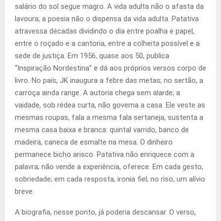
salário do sol segue magro. A vida adulta não o afasta da
lavoura; a poesia não o dispensa da vida adulta. Patativa
atravessa décadas dividindo o dia entre poalha e papel,
entre o roçado e a cantoria, entre a colheita possível e a
sede de justiça. Em 1956, quase aos 50, publica
“Inspiração Nordestina” e dá aos próprios versos corpo de
livro. No país, JK inaugura a febre das metas; no sertão, a
carroça ainda range. A autoria chega sem alarde; a
vaidade, sob rédea curta, não governa a casa. Ele veste as
mesmas roupas, fala a mesma fala sertaneja, sustenta a
mesma casa baixa e branca: quintal varrido, banco de
madeira, caneca de esmalte na mesa. O dinheiro
permanece bicho arisco. Patativa não enriquece com a
palavra; não vende a experiência, oferece. Em cada gesto,
sobriedade; em cada resposta, ironia fiel; no riso, um alívio
breve.
A biografia, nesse ponto, já poderia descansar. O verso,