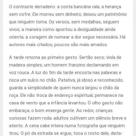
O contraste derradeiro: a conta bancária rala; a herança
sem cofre. Ele morreu sem dinheiro; deixou um patrimônio
que ninguém toma. Os versos, sem medalhas, seguem
vivos; a maneira como apontou a desigualdade ainda
orienta; a coragem de nomear a dor segue necessária. Há
autores mais citados; poucos são mais amados.
A tarde retorna ao primeiro gesto. Sertão seco; viola de
madeira simples; um homem franzino declamando em
voz rouca. A luz do fim da tarde encosta nas palavras e
risca um sulco no chão. Patativa, já idoso e reconhecido,
guarda a simplicidade de quem nunca largou o chão da
roça. Ele não troca de endereço espiritual; permanece na
casa de vento que a infância levantou. O olho gasto não
embaraça; o bom enxerga gente. Ao redor, crianças
curiosas fazem roda; adultos cultivam um silêncio breve e
atento. A cena cabe inteira numa fotografia que ninguém
tirou. O pó da estrada se ergue, toca o rosto dele, deita-