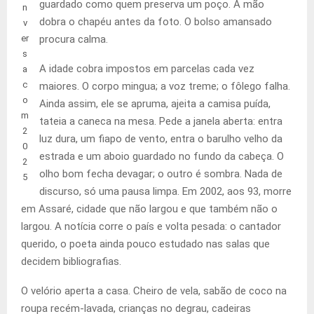
guardado como quem preserva um poço. A mão
n
dobra o chapéu antes da foto. O bolso amansado
v
er
procura calma.
s
A idade cobra impostos em parcelas cada vez
a
c
maiores. O corpo mingua; a voz treme; o fôlego falha.
o
Ainda assim, ele se apruma, ajeita a camisa puída,
m
tateia a caneca na mesa. Pede a janela aberta: entra
2
luz dura, um fiapo de vento, entra o barulho velho da
0
estrada e um aboio guardado no fundo da cabeça. O
2
olho bom fecha devagar; o outro é sombra. Nada de
5
discurso, só uma pausa limpa. Em 2002, aos 93, morre
em Assaré, cidade que não largou e que também não o
largou. A notícia corre o país e volta pesada: o cantador
querido, o poeta ainda pouco estudado nas salas que
decidem bibliografias.
O velório aperta a casa. Cheiro de vela, sabão de coco na
roupa recém-lavada, crianças no degrau, cadeiras