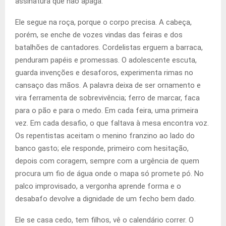
assinatura que não apaga.
Ele segue na roça, porque o corpo precisa. A cabeça,
porém, se enche de vozes vindas das feiras e dos
batalhões de cantadores. Cordelistas erguem a barraca,
penduram papéis e promessas. O adolescente escuta,
guarda invenções e desaforos, experimenta rimas no
cansaço das mãos. A palavra deixa de ser ornamento e
vira ferramenta de sobrevivência; ferro de marcar, faca
para o pão e para o medo. Em cada feira, uma primeira
vez. Em cada desafio, o que faltava à mesa encontra voz.
Os repentistas aceitam o menino franzino ao lado do
banco gasto; ele responde, primeiro com hesitação,
depois com coragem, sempre com a urgência de quem
procura um fio de água onde o mapa só promete pó. No
palco improvisado, a vergonha aprende forma e o
desabafo devolve a dignidade de um fecho bem dado.
Ele se casa cedo, tem filhos, vê o calendário correr. O