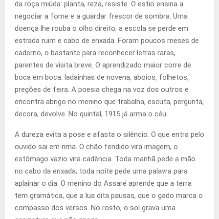
da roça miúda: planta, reza, resiste. O estio ensina a
negociar a fome e a guardar frescor de sombra. Uma
doença lhe rouba o olho direito; a escola se perde em
estrada ruim e cabo de enxada. Foram poucos meses de
caderno, o bastante para reconhecer letras raras,
parentes de visita breve. O aprendizado maior corre de
boca em boca: ladainhas de novena, aboios, folhetos,
pregões de feira. A poesia chega na voz dos outros e
encontra abrigo no menino que trabalha, escuta, pergunta,
decora, devolve. No quintal, 1915 já arma o céu.
A dureza evita a pose e afasta o silêncio. O que entra pelo
ouvido sai em rima. O chão fendido vira imagem, o
estômago vazio vira cadência. Toda manhã pede a mão
no cabo da enxada; toda noite pede uma palavra para
aplainar o dia. O menino do Assaré aprende que a terra
tem gramática, que a lua dita pausas, que o gado marca o
compasso dos versos. No rosto, o sol grava uma