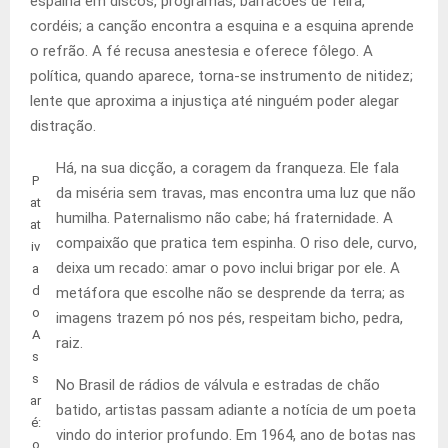
espalha em discos, programas, barracões de feira,
cordéis; a canção encontra a esquina e a esquina aprende
o refrão. A fé recusa anestesia e oferece fôlego. A
política, quando aparece, torna-se instrumento de nitidez;
lente que aproxima a injustiça até ninguém poder alegar
distração.
Há, na sua dicção, a coragem da franqueza. Ele fala
P
da miséria sem travas, mas encontra uma luz que não
at
humilha. Paternalismo não cabe; há fraternidade. A
at
compaixão que pratica tem espinha. O riso dele, curvo,
iv
deixa um recado: amar o povo inclui brigar por ele. A
a
d
metáfora que escolhe não se desprende da terra; as
o
imagens trazem pó nos pés, respeitam bicho, pedra,
A
raiz.
s
s
No Brasil de rádios de válvula e estradas de chão
ar
batido, artistas passam adiante a notícia de um poeta
é:
vindo do interior profundo. Em 1964, ano de botas nas
o