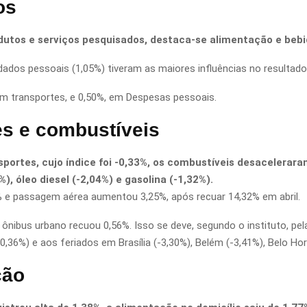
os
dutos e serviços pesquisados, destaca-se alimentação e bebi
dados pessoais (1,05%) tiveram as maiores influências no resultado 
em transportes, e 0,50%, em Despesas pessoais.
s e combustíveis
portes, cujo índice foi -0,33%, os combustíveis desacelerara
, óleo diesel (-2,04%) e gasolina (-1,32%).
12% e passagem aérea aumentou 3,25%, após recuar 14,32% em abril.
ônibus urbano recuou 0,56%. Isso se deve, segundo o instituto, pela
36%) e aos feriados em Brasília (-3,30%), Belém (-3,41%), Belo Hori
ção