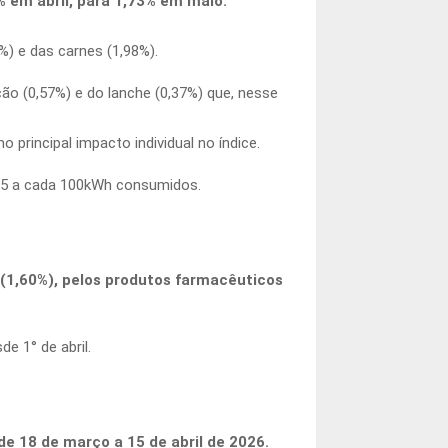
% em abril, para 1,73% em maio.
%) e das carnes (1,98%).
ção (0,57%) e do lanche (0,37%) que, nesse
 principal impacto individual no índice.
,885 a cada 100kWh consumidos.
l (1,60%), pelos produtos farmacêuticos
e 1° de abril.
e 18 de março a 15 de abril de 2026.