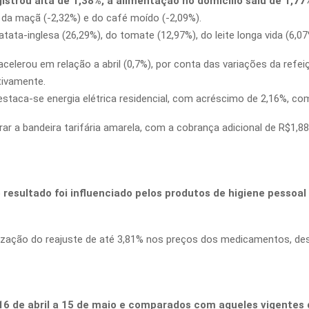
istrou alta de 1,38%, a alimentação no domicílio saiu de 1,77
 da maçã (-2,32%) e do café moído (-2,09%).
tata-inglesa (26,29%), do tomate (12,97%), do leite longa vida (6,07
celerou em relação a abril (0,7%), por conta das variações da refei
tivamente.
staca-se energia elétrica residencial, com acréscimo de 2,16%, como
rar a bandeira tarifária amarela, com a cobrança adicional de R$1
 resultado foi influenciado pelos produtos de higiene pessoa
ização do reajuste de até 3,81% nos preços dos medicamentos, desd
6 de abril a 15 de maio e comparados com aqueles vigentes d