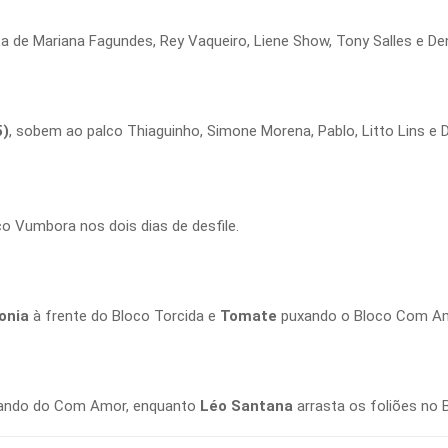
ta de Mariana Fagundes, Rey Vaqueiro, Liene Show, Tony Salles e De
5)
, sobem ao palco Thiaguinho, Simone Morena, Pablo, Litto Lins e D
 Vumbora nos dois dias de desfile.
onia
à frente do Bloco Torcida e
Tomate
puxando o Bloco Com A
ndo do Com Amor, enquanto
Léo Santana
arrasta os foliões no