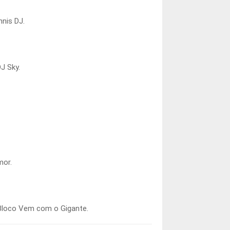
nnis DJ.
J Sky.
mor.
 Bloco Vem com o Gigante.