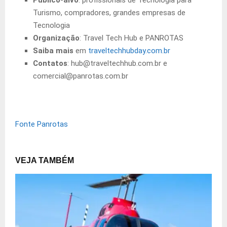
Público-alvo
: profissionais de Tecnologia para
Turismo, compradores, grandes empresas de
Tecnologia
Organização
: Travel Tech Hub e PANROTAS
Saiba mais
em
traveltechhubday.com.br
Contatos
: hub@traveltechhub.com.br e
comercial@panrotas.com.br
Fonte Panrotas
VEJA TAMBÉM