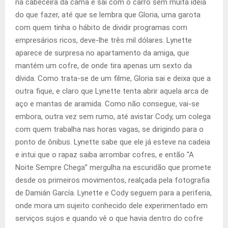
na cabeceira da cama e sai com o carro sem muita ideia
do que fazer, até que se lembra que Gloria, uma garota
com quem tinha o hábito de dividir programas com
empresários ricos, deve-lhe três mil dólares. Lynette
aparece de surpresa no apartamento da amiga, que
mantém um cofre, de onde tira apenas um sexto da
dívida. Como trata-se de um filme, Gloria sai e deixa que a
outra fique, e claro que Lynette tenta abrir aquela arca de
aço e mantas de aramida. Como não consegue, vai-se
embora, outra vez sem rumo, até avistar Cody, um colega
com quem trabalha nas horas vagas, se dirigindo para o
ponto de ônibus. Lynette sabe que ele já esteve na cadeia
e intui que o rapaz saiba arrombar cofres, e então “A
Noite Sempre Chega” mergulha na escuridão que promete
desde os primeiros movimentos, realçada pela fotografia
de Damián García. Lynette e Cody seguem para a periferia,
onde mora um sujeito conhecido dele experimentado em
serviços sujos e quando vê o que havia dentro do cofre