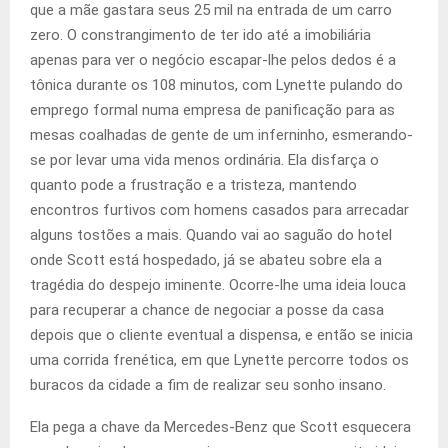
que a mãe gastara seus 25 mil na entrada de um carro
zero. O constrangimento de ter ido até a imobiliária
apenas para ver o negócio escapar-lhe pelos dedos é a
tônica durante os 108 minutos, com Lynette pulando do
emprego formal numa empresa de panificação para as
mesas coalhadas de gente de um inferninho, esmerando-
se por levar uma vida menos ordinária. Ela disfarça o
quanto pode a frustração e a tristeza, mantendo
encontros furtivos com homens casados para arrecadar
alguns tostões a mais. Quando vai ao saguão do hotel
onde Scott está hospedado, já se abateu sobre ela a
tragédia do despejo iminente. Ocorre-lhe uma ideia louca
para recuperar a chance de negociar a posse da casa
depois que o cliente eventual a dispensa, e então se inicia
uma corrida frenética, em que Lynette percorre todos os
buracos da cidade a fim de realizar seu sonho insano.
Ela pega a chave da Mercedes-Benz que Scott esquecera