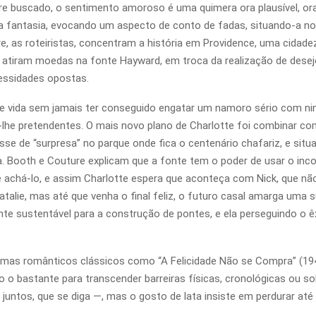
re buscado, o sentimento amoroso é uma quimera ora plausível, or
da fantasia, evocando um aspecto de conto de fadas, situando-a 
 as roteiristas, concentram a história em Providence, uma cidadezi
atiram moedas na fonte Hayward, em troca da realização de desejos.
essidades opostas.
 de vida sem jamais ter conseguido engatar um namoro sério com 
r-lhe pretendentes. O mais novo plano de Charlotte foi combinar c
esse de “surpresa” no parque onde fica o centenário chafariz, e s
a. Booth e Couture explicam que a fonte tem o poder de usar o inc
 achá-lo, e assim Charlotte espera que aconteça com Nick, que n
alie, mas até que venha o final feliz, o futuro casal amarga uma s
e sustentável para a construção de pontes, e ela perseguindo o ê
as românticos clássicos como “A Felicidade Não se Compra” (1946
bastante para transcender barreiras físicas, cronológicas ou so
tos, que se diga —, mas o gosto de lata insiste em perdurar até o