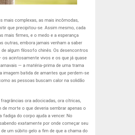
 as mais complexas, as mais incômodas,
mitir que precipitou-se. Assim mesmo, cada
s mais firmes, e o medo e a esperança
s outras, embora jamais venham a saber
o de algum filosofo chinês. Os desencontros
os acintosamente vivos e os que já quase
carnavais — a matéria-prima de uma trama
 a imagem batida de amantes que perdem-se
 como as pessoas buscam calor na solidão
agrâncias ora adocicadas, ora cítricas,
m de morte o que deveria sembrar apenas o
a fadiga do corpo ajuda a vencer. No
s, sabendo exatamente por onde começar seu
 de um súbito gelo a fim de que a chama do