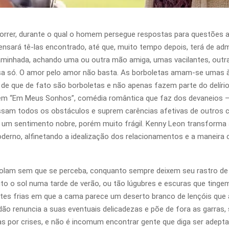
 morrer, durante o qual o homem persegue respostas para questões
 pensará tê-las encontrado, até que, muito tempo depois, terá de ad
aminhada, achando uma ou outra mão amiga, umas vacilantes, outra
a só. O amor pelo amor não basta. As borboletas amam-se umas à
 de que de fato são borboletas e não apenas fazem parte do delíri
“Em Meus Sonhos”, comédia romântica que faz dos devaneios — 
assam todos os obstáculos e suprem carências afetivas de outros 
 um sentimento nobre, porém muito frágil. Kenny Leon transforma
erno, alfinetando a idealização dos relacionamentos e a maneira
am sem que se perceba, conquanto sempre deixem seu rastro de fr
to o sol numa tarde de verão, ou tão lúgubres e escuras que tinge
ites frias em que a cama parece um deserto branco de lençóis que 
dão renuncia a suas eventuais delicadezas e põe de fora as garra
 por crises, e não é incomum encontrar gente que diga ser adepta