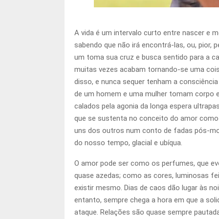
A vida é um intervalo curto entre nascer e
sabendo que não irá encontrá-las, ou, pior,
um toma sua cruz e busca sentido para a c
muitas vezes acabam tornando-se uma cois
disso, e nunca sequer tenham a consciência
de um homem e uma mulher tomam corpo em 
calados pela agonia da longa espera ultrap
que se sustenta no conceito do amor como
uns dos outros num conto de fadas pós-mod
do nosso tempo, glacial e ubíqua.
O amor pode ser como os perfumes, que evol
quase azedas; como as cores, luminosas fei
existir mesmo. Dias de caos dão lugar às no
entanto, sempre chega a hora em que a soli
ataque. Relações são quase sempre pautadas