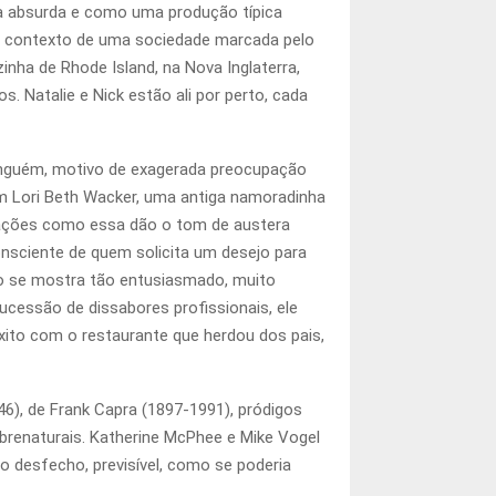
a absurda e como uma produção típica
no contexto de uma sociedade marcada pelo
nha de Rhode Island, na Nova Inglaterra,
 Natalie e Nick estão ali por perto, cada
ninguém, motivo de exagerada preocupação
om Lori Beth Wacker, uma antiga namoradinha
ituações como essa dão o tom de austera
onsciente de quem solicita um desejo para
ão se mostra tão entusiasmado, muito
ucessão de dissabores profissionais, ele
xito com o restaurante que herdou dos pais,
), de Frank Capra (1897-1991), pródigos
brenaturais. Katherine McPhee e Mike Vogel
 desfecho, previsível, como se poderia