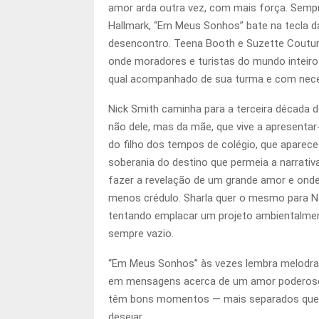
amor arda outra vez, com mais força. Semp
Hallmark, “Em Meus Sonhos” bate na tecla 
desencontro. Teena Booth e Suzette Couture,
onde moradores e turistas do mundo inteiro 
qual acompanhado de sua turma e com nec
Nick Smith caminha para a terceira década
não dele, mas da mãe, que vive a apresenta
do filho dos tempos de colégio, que aparec
soberania do destino que permeia a narrativ
fazer a revelação de um grande amor e onde
menos crédulo. Sharla quer o mesmo para Nat
tentando emplacar um projeto ambientalment
sempre vazio.
“Em Meus Sonhos” às vezes lembra melodram
em mensagens acerca de um amor poderoso o 
têm bons momentos — mais separados que jun
desejar.