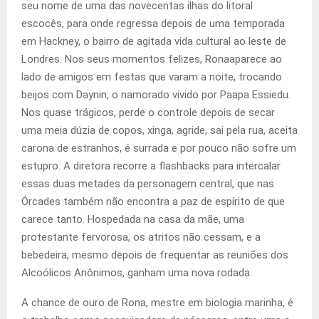
seu nome de uma das novecentas ilhas do litoral
escocês, para onde regressa depois de uma temporada
em Hackney, o bairro de agitada vida cultural ao leste de
Londres. Nos seus momentos felizes, Rona
aparece ao
lado de amigos em festas que varam a noite, trocando
beijos com Daynin, o namorado vivido por Paapa Essiedu.
Nos quase trágicos, perde o controle depois de secar
uma meia dúzia de copos, xinga, agride, sai pela rua, aceita
carona de estranhos, é surrada e por pouco não sofre um
estupro. A diretora recorre a flashbacks para intercalar
essas duas metades da personagem central, que nas
Órcades também não encontra a paz de espírito de que
carece tanto. Hospedada na casa da mãe, uma
protestante fervorosa, os atritos não cessam, e a
bebedeira, mesmo depois de frequentar as reuniões dos
Alcoólicos Anônimos, ganham uma nova rodada.
A chance de ouro de Rona, mestre em biologia marinha, é