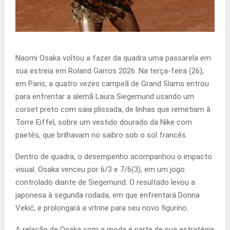
Naomi Osaka voltou a fazer da quadra uma passarela em
sua estreia em Roland Garros 2026. Na terça-feira (26),
em Paris, a quatro vezes campeã de Grand Slams entrou
para enfrentar a alemã Laura Siegemund usando um
corset preto com saia plissada, de linhas que remetiam à
Torre Eiffel, sobre um vestido dourado da Nike com
paetês, que brilhavam no saibro sob o sol francês.
Dentro de quadra, o desempenho acompanhou o impacto
visual. Osaka venceu por 6/3 e 7/6(3), em um jogo
controlado diante de Siegemund. O resultado levou a
japonesa à segunda rodada, em que enfrentará Donna
Vekić, e prolongará a vitrine para seu novo figurino.
A relação de Osaka com a moda é parte de sua estratégia