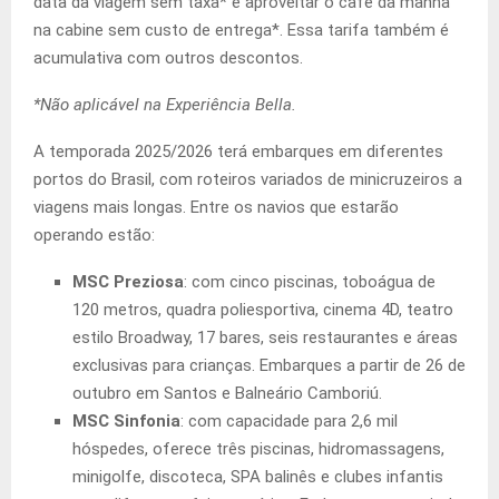
data da viagem sem taxa* e aproveitar o café da manhã
na cabine sem custo de entrega*. Essa tarifa também é
acumulativa com outros descontos.
*Não aplicável na Experiência Bella.
A temporada 2025/2026 terá embarques em diferentes
portos do Brasil, com roteiros variados de minicruzeiros a
viagens mais longas. Entre os navios que estarão
operando estão:
MSC Preziosa
: com cinco piscinas, toboágua de
120 metros, quadra poliesportiva, cinema 4D, teatro
estilo Broadway, 17 bares, seis restaurantes e áreas
exclusivas para crianças. Embarques a partir de 26 de
outubro em Santos e Balneário Camboriú.
MSC Sinfonia
: com capacidade para 2,6 mil
hóspedes, oferece três piscinas, hidromassagens,
minigolfe, discoteca, SPA balinês e clubes infantis