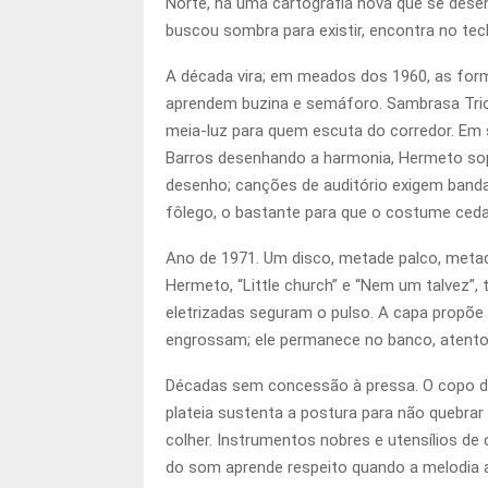
Norte, há uma cartografia nova que se desen
buscou sombra para existir, encontra no tec
A década vira; em meados dos 1960, as for
aprendem buzina e semáforo. Sambrasa Trio
meia-luz para quem escuta do corredor. Em 
Barros desenhando a harmonia, Hermeto so
desenho; canções de auditório exigem banda 
fôlego, o bastante para que o costume ced
Ano de 1971. Um disco, metade palco, meta
Hermeto, “Little church” e “Nem um talvez”, 
eletrizadas seguram o pulso. A capa propõe
engrossam; ele permanece no banco, atento, 
Décadas sem concessão à pressa. O copo de 
plateia sustenta a postura para não quebra
colher. Instrumentos nobres e utensílios de
do som aprende respeito quando a melodia apar