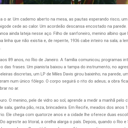
ca o ar. Um caderno aberto na mesa, as pautas esperando risco; um
igode cede ao calor. Um acordeão descansa encostado na parede. A 
noa ainda lateja nesse aço. Filho de sanfoneiro, menino albino que
uma linha que não existia e, de repente, 1936 cabe inteiro na sala; 
.
aos 89 anos, no Rio de Janeiro. A família comunicou; programas i
 das frases. Um pianista baixou a tampa do instrumento; no agre
eleiras discretas, um LP de Miles Davis girou baixinho; na parede, 
am num único fôlego. O corpo seguirá o rito do adeus; a obra fica
brar no ar.
uro. O menino, pele de vidro ao sol, aprende a medir a manhã pelo 
 sala; ganha pão, reza, brincadeira. Em Recife, meados dos anos 195
o. Ele chega com quatorze anos e a cidade lhe oferece duas escolas
 Do agreste ao litoral, a orelha alarga o país. Depois, quando o Ri