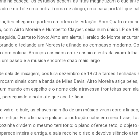
ha na cabeça. Os estúdios pedem; as fitas magnetizam o que antes 
lado e no fole uma outra forma de abrigo, uma casa portátil que ca
mações chegam e partem em ritmo de estação. Som Quatro experim
, com Airto Moreira e Humberto Clayber, deixa num único LP de 
seguida, Quarteto Novo: Airto em alerta, Heraldo do Monte encurta
prando e teclando um Nordeste afinado ao compasso moderno. Com
com coluna. Arranjos nascidos entre ensaio e estrada viram trilha 
a um passo e a música encontre chão mais largo.
de sala de mixagem, costura dezembro de 1970 a tardes fechadas e
trocam sinais com a banda de Miles Davis; Airto Moreira atiça peles
 um mundo em espelho e o nome dele atravessa fronteiras sem alar
perseguindo a nota até que aceite ficar.
vidro, o bule, as chaves na mão de um músico viram coro afinado;
r o feitiço. Em oficinas e palcos, a instrução cabe em meia frase,
 cozinha dividem o mesmo território; o piano oferece teto, o obje
ece inteira e antiga, a sala recolhe o riso e devolve silêncio atento