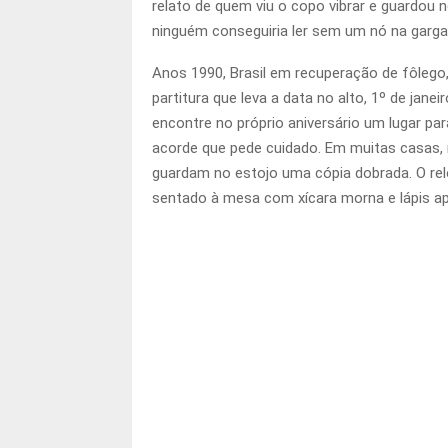
relato de quem viu o copo vibrar e guardou
ninguém conseguiria ler sem um nó na garga
Anos 1990, Brasil em recuperação de fôlego,
partitura que leva a data no alto, 1º de jane
encontre no próprio aniversário um lugar para
acorde que pede cuidado. Em muitas casas, m
guardam no estojo uma cópia dobrada. O reló
sentado à mesa com xícara morna e lápis a