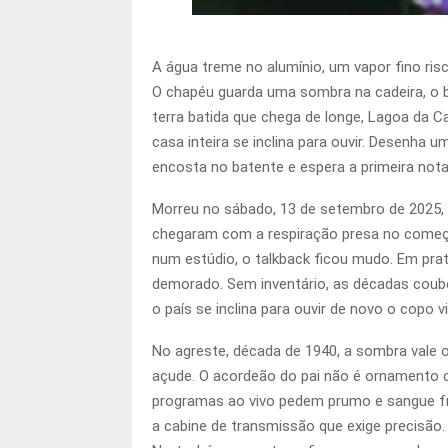
A água treme no alumínio, um vapor fino ris
O chapéu guarda uma sombra na cadeira, o b
terra batida que chega de longe, Lagoa da Ca
casa inteira se inclina para ouvir. Desenha 
encosta no batente e espera a primeira nota
Morreu no sábado, 13 de setembro de 2025, 
chegaram com a respiração presa no começo
num estúdio, o talkback ficou mudo. Em prat
demorado. Sem inventário, as décadas couber
o país se inclina para ouvir de novo o copo vi
No agreste, década de 1940, a sombra vale o
açude. O acordeão do pai não é ornamento de
programas ao vivo pedem prumo e sangue fri
a cabine de transmissão que exige precisão.