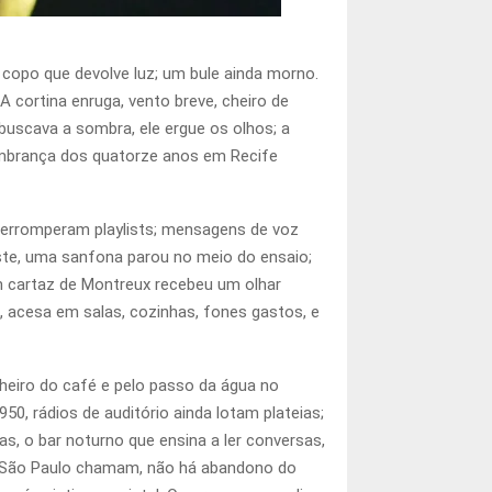
 copo que devolve luz; um bule ainda morno.
cortina enruga, vento breve, cheiro de
 buscava a sombra, ele ergue os olhos; a
a lembrança dos quatorze anos em Recife
nterromperam playlists; mensagens de voz
ste, uma sanfona parou no meio do ensaio;
um cartaz de Montreux recebeu um olhar
, acesa em salas, cozinhas, fones gastos, e
cheiro do café e pelo passo da água no
0, rádios de auditório ainda lotam plateias;
, o bar noturno que ensina a ler conversas,
o e São Paulo chamam, não há abandono do