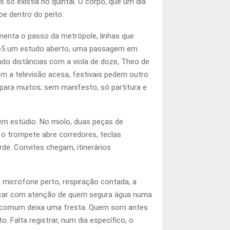
só existia no quintal. O corpo, que um dia
be dentro do peito.
enta o passo da metrópole, linhas que
1965 um estudo aberto, uma passagem em
ndo distâncias com a viola de doze, Theo de
 a televisão acesa, festivais pedem outro
para muitos; sem manifesto, só partitura e
m estúdio. No miolo, duas peças de
, o trompete abre corredores, teclas
de. Convites chegam, itinerários
 microfone perto, respiração contada, a
 tocar com atenção de quem segura água numa
to comum deixa uma fresta. Quem sorri antes
. Falta registrar, num dia específico, o