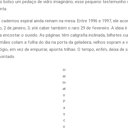
 no bolso um pedaço de vidro imaginário; esse pequeno testemunho 
nta.
 cadernos espiral ainda reinam na mesa. Entre 1996 e 1997, ele aco
iro, 2 de janeiro, 3, até caber também o raro 29 de fevereiro. A idei
 encostar o ouvido. As páginas têm caligrafia inclinada, bilhetes cu
ães colam a folha do dia na porta da geladeira; velhos sopram a ve
gio, em vez de empurrar, aponta trilhas. O tempo, enfim, deixa de s
pontado.
H
er
m
et
o
P
a
s
c
o