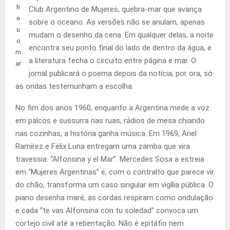
h
Club Argentino de Mujeres, quebra-mar que avança
e
sobre o oceano. As versões não se anulam, apenas
u
mudam o desenho da cena. Em qualquer delas, a noite
o
encontra seu ponto final do lado de dentro da água, e
m
a literatura fecha o circuito entre página e mar. O
ar
jornal publicará o poema depois da notícia; por ora, só
as ondas testemunham a escolha.
No fim dos anos 1960, enquanto a Argentina mede a voz
em palcos e sussurra nas ruas, rádios de mesa chiando
nas cozinhas, a história ganha música. Em 1969, Ariel
Ramírez e Félix Luna entregam uma zamba que vira
travessia: “Alfonsina y el Mar”. Mercedes Sosa a estreia
em “Mujeres Argentinas” e, com o contralto que parece vir
do chão, transforma um caso singular em vigília pública. O
piano desenha maré, as cordas respiram como ondulação
e cada “te vas Alfonsina con tu soledad” convoca um
cortejo civil até a rebentação. Não é epitáfio nem