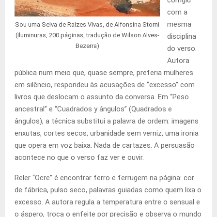
corrigiu
com a
mesma
Sou uma Selva de Raízes Vivas, de Alfonsina Storni
(Iluminuras, 200 páginas, tradução de Wilson Alves-
disciplina
Bezerra)
do verso.
Autora
pública num meio que, quase sempre, preferia mulheres
em silêncio, respondeu às acusações de “excesso” com
livros que deslocam o assunto da conversa. Em “Peso
ancestral” e “Cuadrados y ángulos” (Quadrados e
ângulos), a técnica substitui a palavra de ordem: imagens
enxutas, cortes secos, urbanidade sem verniz, uma ironia
que opera em voz baixa. Nada de cartazes. A persuasão
acontece no que o verso faz ver e ouvir.
Reler “Ocre” é encontrar ferro e ferrugem na página: cor
de fábrica, pulso seco, palavras guiadas como quem lixa o
excesso. A autora regula a temperatura entre o sensual e
o áspero, troca o enfeite por precisão e observa o mundo