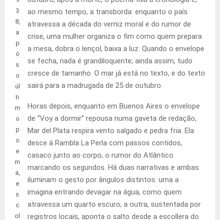
3
ao mesmo tempo, a transborda: enquanto o país
8,
atravessa a década do verniz moral e do rumor de
a
crise, uma mulher organiza o fim como quem prepara
p
a mesa, dobra o lençol, baixa a luz. Quando o envelope
ó
se fecha, nada é grandiloquente; ainda assim, tudo
s
cresce de tamanho. O mar já está no texto, e do texto
o
sairá para a madrugada de 25 de outubro.
úl
ti
Horas depois, enquanto em Buenos Aires o envelope
m
de “Voy a dormir” repousa numa gaveta de redação,
o
p
Mar del Plata respira vento salgado e pedra fria. Ela
o
desce à Rambla La Perla com passos contidos,
e
casaco junto ao corpo, o rumor do Atlântico
m
marcando os segundos. Há duas narrativas e ambas
a,
iluminam o gesto por ângulos distintos: uma a
e
imagina entrando devagar na água, como quem
s
atravessa um quarto escuro; a outra, sustentada por
c
ol
registros locais, aponta o salto desde a escollera do