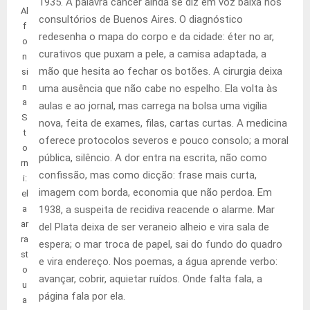
1935. A palavra câncer ainda se diz em voz baixa nos
Al
consultórios de Buenos Aires. O diagnóstico
f
redesenha o mapa do corpo e da cidade: éter no ar,
o
curativos que puxam a pele, a camisa adaptada, a
n
mão que hesita ao fechar os botões. A cirurgia deixa
si
n
uma ausência que não cabe no espelho. Ela volta às
a
aulas e ao jornal, mas carrega na bolsa uma vigília
S
nova, feita de exames, filas, cartas curtas. A medicina
t
oferece protocolos severos e pouco consolo; a moral
o
pública, silêncio. A dor entra na escrita, não como
rn
confissão, mas como dicção: frase mais curta,
i:
imagem com borda, economia que não perdoa. Em
el
a
1938, a suspeita de recidiva reacende o alarme. Mar
ar
del Plata deixa de ser veraneio alheio e vira sala de
ra
espera; o mar troca de papel, sai do fundo do quadro
st
e vira endereço. Nos poemas, a água aprende verbo:
o
avançar, cobrir, aquietar ruídos. Onde falta fala, a
u
página fala por ela.
a