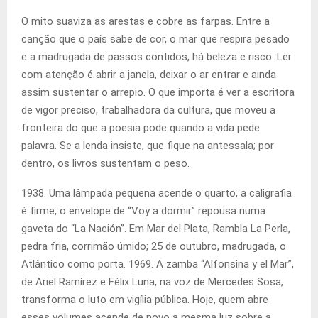
O mito suaviza as arestas e cobre as farpas. Entre a
canção que o país sabe de cor, o mar que respira pesado
e a madrugada de passos contidos, há beleza e risco. Ler
com atenção é abrir a janela, deixar o ar entrar e ainda
assim sustentar o arrepio. O que importa é ver a escritora
de vigor preciso, trabalhadora da cultura, que moveu a
fronteira do que a poesia pode quando a vida pede
palavra. Se a lenda insiste, que fique na antessala; por
dentro, os livros sustentam o peso.
1938. Uma lâmpada pequena acende o quarto, a caligrafia
é firme, o envelope de “Voy a dormir” repousa numa
gaveta do “La Nación”. Em Mar del Plata, Rambla La Perla,
pedra fria, corrimão úmido; 25 de outubro, madrugada, o
Atlântico como porta. 1969. A zamba “Alfonsina y el Mar”,
de Ariel Ramírez e Félix Luna, na voz de Mercedes Sosa,
transforma o luto em vigília pública. Hoje, quem abre
esses volumes acende de novo a mesma luz sobre a