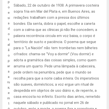
p
Sábado, 22 de outubro de 1938. A primavera costeira
o
sopra fria em Mar del Plata e, em Buenos Aires, as
e
redações trabalham com a pressa dos últimos
si
a
bondes. Ela senta, dobra o papel, escolhe a caneta
d
com a calma que as clínicas já não lhe concedem; a
o
palavra recorrência circula em voz baixa, o corpo é
s
território de susto e paciência. O poema que segue
al
para o “La Nación” não tem trombetas nem bilhetes
ã
cifrados: chama-se “Voy a dormir” (Vou dormir) e
o
adota a gramática das coisas simples, como quem
p
arruma um quarto. Pede uma lâmpada à cabeceira,
ar
a
pede ordem na penumbra, pede que o mundo se
a
recolha para que a noite caiba inteira. Os imperativos
ru
são suaves, domésticos; a voz ergue um ritual de
a;
despedida em objetos de uso diário e, de repente, a
e
casa encosta no infinito. Escrito dias antes, remetido
m
naquele sábado e publicado no jornal em 26 de
1
outubro, após a morte, o poema fixa a cronologia e,
9