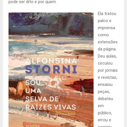
pode ser dito e por quem.
Ela tratou
palco e
imprensa
como
extensões
da página.
Deu aulas,
circulou
por jornais
e revistas,
ensaiou
peças,
debateu
em
público,
errou e