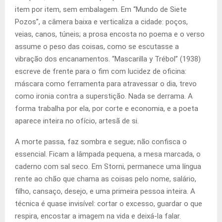
item por item, sem embalagem. Em “Mundo de Siete
Pozos”, a câmera baixa e verticaliza a cidade: poços,
veias, canos, túneis; a prosa encosta no poema e o verso
assume o peso das coisas, como se escutasse a
vibração dos encanamentos. “Mascarilla y Trébol” (1938)
escreve de frente para o fim com lucidez de oficina:
máscara como ferramenta para atravessar o dia, trevo
como ironia contra a superstição. Nada se derrama. A
forma trabalha por ela, por corte e economia, e a poeta
aparece inteira no ofício, artesã de si.
A morte passa, faz sombra e segue; não confisca o
essencial. Ficam a lâmpada pequena, a mesa marcada, o
caderno com sal seco. Em Storni, permanece uma língua
rente ao chão que chama as coisas pelo nome, salário,
filho, cansaço, desejo, e uma primeira pessoa inteira. A
técnica é quase invisível: cortar o excesso, guardar o que
respira, encostar a imagem na vida e deixá-la falar.