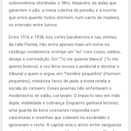
sobrevivência obstinada: o filho, Alejandro; as aulas que
garantem o pão; a mesa coletiva da pensão; e a escrita
que entra quando todos dormem, num canto de madeira,
no intervalo entre turnos.
Entre 1916 e 1938, nos cafés barulhentos e nas vitrines
da calle Florida, não entra apenas mais um nome no
catálogo modernista: irrompe um “eu” com corpo, salário,
desejo e contradição. Em “Tú me quieres blanca” (Tu me
queres branca), a voz lírica recusa o pedestal e devolve o
tribunal a quem o ergue; em “Hombre pequeñito” (Homem
pequenino), miniatura feroz de jaula, a ironia revela a
escala do cativeiro. Esses poemas não enfeitavam o
modernismo de salão, cortavam. O impacto veio em mão
dupla: visibilidade e cobrança. Enquanto ganhava leitores,
uma guarda de bons costumes respondia com
caricaturas e resenhas que colavam no escândalo e
ignoravam o resto. A capital vivia o atrito entre vanguarda