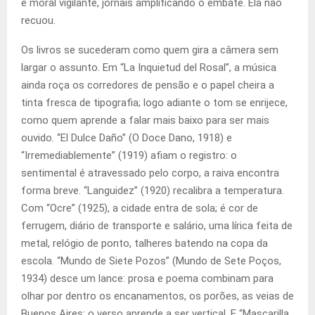
e moral vigilante, jornais amplificando o embate. Ela não
recuou.
Os livros se sucederam como quem gira a câmera sem
largar o assunto. Em “La Inquietud del Rosal”, a música
ainda roça os corredores de pensão e o papel cheira a
tinta fresca de tipografia; logo adiante o tom se enrijece,
como quem aprende a falar mais baixo para ser mais
ouvido. “El Dulce Daño” (O Doce Dano, 1918) e
“Irremediablemente” (1919) afiam o registro: o
sentimental é atravessado pelo corpo, a raiva encontra
forma breve. “Languidez” (1920) recalibra a temperatura.
Com “Ocre” (1925), a cidade entra de sola; é cor de
ferrugem, diário de transporte e salário, uma lírica feita de
metal, relógio de ponto, talheres batendo na copa da
escola. “Mundo de Siete Pozos” (Mundo de Sete Poços,
1934) desce um lance: prosa e poema combinam para
olhar por dentro os encanamentos, os porões, as veias de
Buenos Aires; o verso aprende a ser vertical. E “Mascarilla