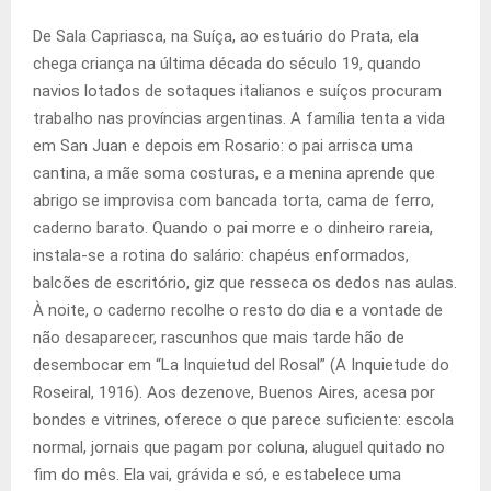
De Sala Capriasca, na Suíça, ao estuário do Prata, ela
chega criança na última década do século 19, quando
navios lotados de sotaques italianos e suíços procuram
trabalho nas províncias argentinas. A família tenta a vida
em San Juan e depois em Rosario: o pai arrisca uma
cantina, a mãe soma costuras, e a menina aprende que
abrigo se improvisa com bancada torta, cama de ferro,
caderno barato. Quando o pai morre e o dinheiro rareia,
instala-se a rotina do salário: chapéus enformados,
balcões de escritório, giz que resseca os dedos nas aulas.
À noite, o caderno recolhe o resto do dia e a vontade de
não desaparecer, rascunhos que mais tarde hão de
desembocar em “La Inquietud del Rosal” (A Inquietude do
Roseiral, 1916). Aos dezenove, Buenos Aires, acesa por
bondes e vitrines, oferece o que parece suficiente: escola
normal, jornais que pagam por coluna, aluguel quitado no
fim do mês. Ela vai, grávida e só, e estabelece uma