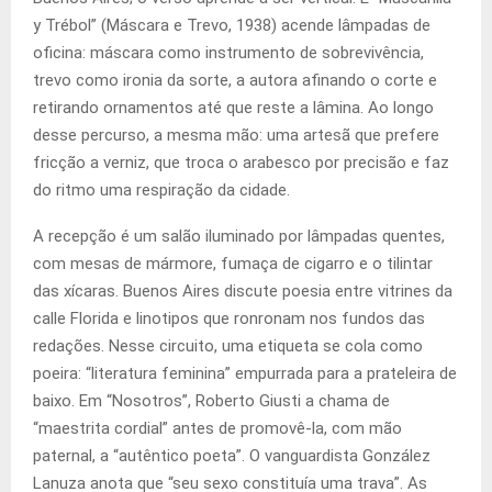
y Trébol” (Máscara e Trevo, 1938) acende lâmpadas de
oficina: máscara como instrumento de sobrevivência,
trevo como ironia da sorte, a autora afinando o corte e
retirando ornamentos até que reste a lâmina. Ao longo
desse percurso, a mesma mão: uma artesã que prefere
fricção a verniz, que troca o arabesco por precisão e faz
do ritmo uma respiração da cidade.
A recepção é um salão iluminado por lâmpadas quentes,
com mesas de mármore, fumaça de cigarro e o tilintar
das xícaras. Buenos Aires discute poesia entre vitrines da
calle Florida e linotipos que ronronam nos fundos das
redações. Nesse circuito, uma etiqueta se cola como
poeira: “literatura feminina” empurrada para a prateleira de
baixo. Em “Nosotros”, Roberto Giusti a chama de
“maestrita cordial” antes de promovê-la, com mão
paternal, a “autêntico poeta”. O vanguardista González
Lanuza anota que “seu sexo constituía uma trava”. As