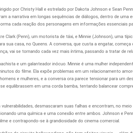
irigido por Christy Hall e estrelado por Dakota Johnson e Sean Pe
am a narrativa em longas sequências de diálogos, dentro de uma e
sforma cada reação dos personagens em informações essenciais pa
e Clark (Penn), um motorista de táxi, e Minnie (Johnson), uma típi
ra sua casa, no Queens. A conversa, que custa a engatar, começa c
ança, vai se tornando cada vez mais íntima, passando a tratar de r
 machista e um galanteador inócuo. Minnie é uma mulher independe
s minutos do filme. Ela expõe problemas em um relacionamento am
e homens e mulheres, e a conversa ora parece tensionar para um de
s se equilibrassem em uma corda bamba, tentando balancear compr
s vulnerabilidades, desmascaram suas falhas e encontram, no meio
rcionando uma química e uma conexão entre ambos. Johnson e Pe
filme e contrapondo-se à grandiosidade do cinema comercial.