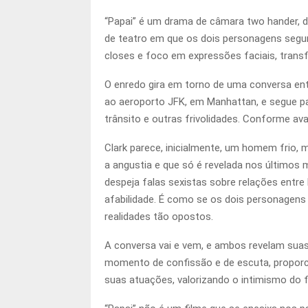
“Papai” é um drama de câmara two hander, d
de teatro em que os dois personagens segur
closes e foco em expressões faciais, tran
O enredo gira em torno de uma conversa entr
ao aeroporto JFK, em Manhattan, e segue pa
trânsito e outras frivolidades. Conforme av
Clark parece, inicialmente, um homem frio,
a angustia e que só é revelada nos último
despeja falas sexistas sobre relações entr
afabilidade. É como se os dois personagen
realidades tão opostos.
A conversa vai e vem, e ambos revelam sua
momento de confissão e de escuta, propo
suas atuações, valorizando o intimismo do 