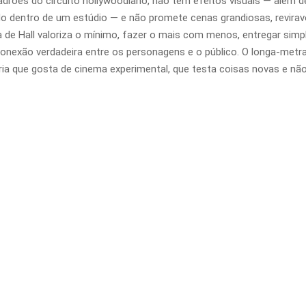
adrões do circuito hollywoodiano, não tem efeitos visuais — além de
o dentro de um estúdio — e não promete cenas grandiosas, reviravo
 de Hall valoriza o mínimo, fazer o mais com menos, entregar sim
onexão verdadeira entre os personagens e o público. O longa-metr
ria que gosta de cinema experimental, que testa coisas novas e não