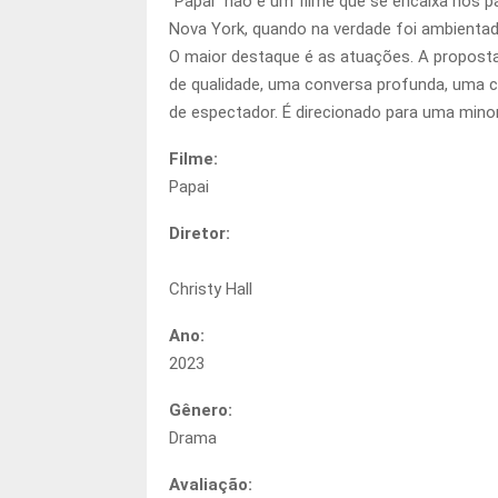
“Papai” não é um filme que se encaixa nos p
Nova York, quando na verdade foi ambientad
O maior destaque é as atuações. A proposta
de qualidade, uma conversa profunda, uma c
de espectador. É direcionado para uma mino
Filme:
Papai
Diretor:
Christy Hall
Ano:
2023
Gênero:
Drama
Avaliação: