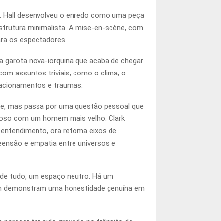
nn. Hall desenvolveu o enredo como uma peça
strutura minimalista. A mise-en-scène, com
ra os espectadores.
ca garota nova-iorquina que acaba de chegar
om assuntos triviais, como o clima, o
elacionamentos e traumas.
nte, mas passa por uma questão pessoal que
oroso com um homem mais velho. Clark
sentendimento, ora retoma eixos de
eensão e empatia entre universos e
 de tudo, um espaço neutro. Há um
nn demonstram uma honestidade genuína em