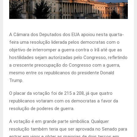
A Câmara dos Deputados ‌dos EUA apoiou nesta ‌quarta-
feira uma resolução liderada pelos democratas com o
objetivo ⁠de interromper ‌a ⁠guerra contra o Irã até que as
hostilidades ​sejam autorizadas pelo Congresso, refletindo
​a crescente preocupação do Congresso com a ‌guerra,
mesmo ​entre os republicanos do presidente ⁠Donald ​
Trump.
O ​placar da votação foi ⁠de ​215 a 208, já ​que quatro
republicanos votaram com ​os ⁠democratas a favor ⁠da
resolução de poderes de guerra.
A votação é em grande parte simbólica. Qualquer
resolução também teria que ser aprovada no Senado para
entrar em vigor e obter as maiorias de dois terços em