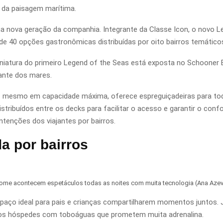
 da paisagem marítima.
a nova geração da companhia. Integrante da Classe Icon, o novo 
de 40 opções gastronômicas distribuídas por oito bairros temático
iatura do primeiro Legend of the Seas está exposta no Schooner
ante dos mares.
: mesmo em capacidade máxima, oferece espreguiçadeiras para t
ibuídos entre os decks para facilitar o acesso e garantir o confor
intenções dos viajantes por bairros.
a por bairros
me acontecem espetáculos todas as noites com muita tecnologia (Ana Az
 espaço ideal para pais e crianças compartilharem momentos juntos.
dos hóspedes com toboáguas que prometem muita adrenalina.