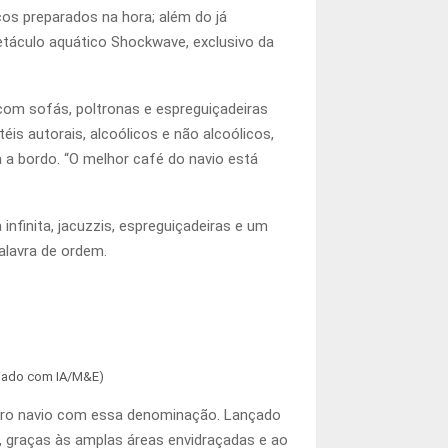
cos preparados na hora; além do já
táculo aquático Shockwave, exclusivo da
 com sofás, poltronas e espreguiçadeiras
is autorais, alcoólicos e não alcoólicos,
a bordo. “O melhor café do navio está
nfinita, jacuzzis, espreguiçadeiras e um
alavra de ordem.
riado com IA/M&E)
meiro navio com essa denominação. Lançado
, graças às amplas áreas envidraçadas e ao