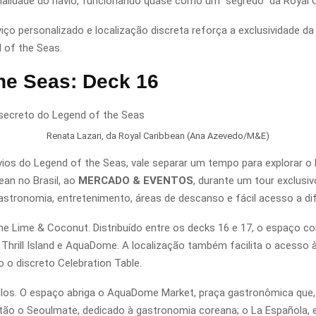
ialidade do navio, funcionando quase como um “segredo” da Royal 
ço personalizado e localização discreta reforça a exclusividade da
 of the Seas.
he Seas: Deck 16
Renata Lazari, da Royal Caribbean (Ana Azevedo/M&E)
os do Legend of the Seas, vale separar um tempo para explorar o
ean no Brasil, ao
MERCADO & EVENTOS
, durante um tour exclusi
tronomia, entretenimento, áreas de descanso e fácil acesso a dife
he Lime & Coconut. Distribuído entre os decks 16 e 17, o espaço 
, Thrill Island e AquaDome. A localização também facilita o acesso à
 o discreto Celebration Table.
los. O espaço abriga o AquaDome Market, praça gastronômica que,
estão o Seoulmate, dedicado à gastronomia coreana; o La Española, 