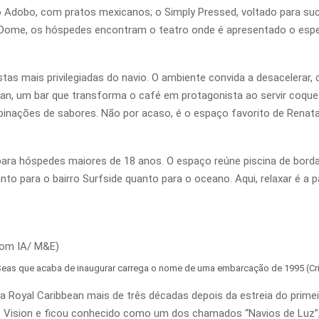
a; o Adobo, com pratos mexicanos; o Simply Pressed, voltado para su
aDome, os hóspedes encontram o teatro onde é apresentado o espe
tas mais privilegiadas do navio. O ambiente convida a desacelerar,
ean, um bar que transforma o café em protagonista ao servir coqueté
nações de sabores. Não por acaso, é o espaço favorito de Renata 
para hóspedes maiores de 18 anos. O espaço reúne piscina de borda i
to para o bairro Surfside quanto para o oceano. Aqui, relaxar é a p
Seas que acaba de inaugurar carrega o nome de uma embarcação de 1995 (C
a Royal Caribbean mais de três décadas depois da estreia do pri
e Vision e ficou conhecido como um dos chamados “Navios de Luz”