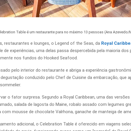
lebration Table é um restaurante para no máximo 13 pessoas (Ana Azevedo
, restaurantes e lounges, o Legend of the Seas, da
Royal Caribb
de de experiências, uma delas passa despercebida pela maioria dos p
tamente nos fundos do Hooked Seafood.
do pelo interior do restaurante e abriga a experiência gastronômic
ar degustação conduzido pelo Chef de Cuisine da embarcação, que 
sommelier.
ar o fator surpresa. Segundo a Royal Caribbean, uma das versões da
umado, salada de lagosta do Maine, robalo assado com legumes gre
a com mousse de chocolate Valrhona, ganache de manteiga de ame
amento adicional, o Celebration Table é oferecido em viagens sel