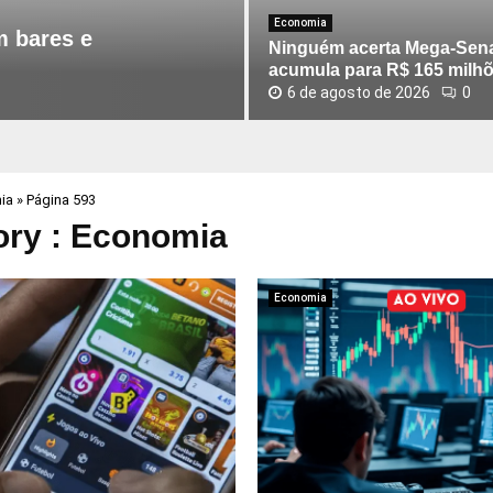
é
Economia
m
m bares e
Ninguém acerta Mega-Sena
a
acumula para R$ 165 milh
c
6 de agosto de 2026
0
e
r
t
a
M
ia
»
Página 593
e
ory : Economia
g
a
-
Economia
S
e
n
a
;
p
r
ê
m