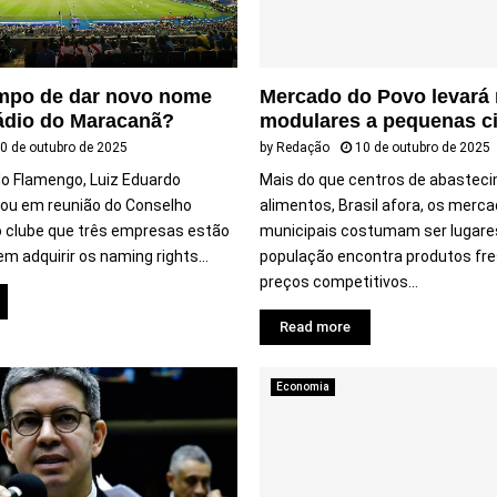
empo de dar novo nome
Mercado do Povo levará
ádio do Maracanã?
modulares a pequenas c
0 de outubro de 2025
by
Redação
10 de outubro de 2025
do Flamengo, Luiz Eduardo
Mais do que centros de abastec
elou em reunião do Conselho
alimentos, Brasil afora, os merc
do clube que três empresas estão
municipais costumam ser lugare
m adquirir os naming rights...
população encontra produtos fr
preços competitivos...
Read more
Economia