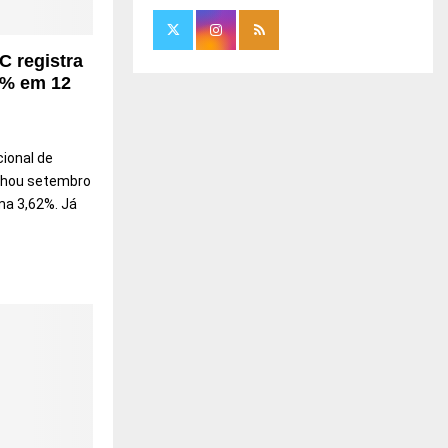
s
H
t
r
C registra
e
1% em 12
cional de
chou setembro
ma 3,62%. Já