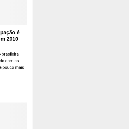
upação é
em 2010
 brasileira
rdo com os
ue pouco mais