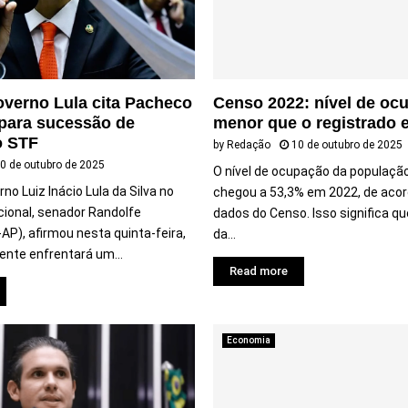
overno Lula cita Pacheco
Censo 2022: nível de oc
para sucessão de
menor que o registrado 
o STF
by
Redação
10 de outubro de 2025
0 de outubro de 2025
O nível de ocupação da população
rno Luiz Inácio Lula da Silva no
chegou a 53,3% em 2022, de aco
ional, senador Randolfe
dados do Censo. Isso significa q
AP), afirmou nesta quinta-feira,
da...
dente enfrentará um...
Read more
Economia