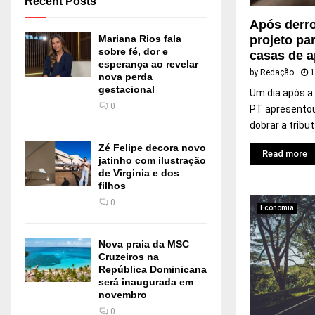
Recent Posts
p
a
Após derro
ç
Mariana Rios fala
projeto pa
ã
sobre fé, dor e
casas de 
o
esperança ao revelar
by
Redação
1
nova perda
n
gestacional
o
Um dia após a
0
s
PT apresentou 
p
dobrar a tribu
a
Zé Felipe decora novo
g
Read more
jatinho com ilustração
a
de Virginia e dos
m
filhos
e
0
Economia
n
t
o
Nova praia da MSC
s
Cruzeiros na
República Dominicana
e
será inaugurada em
m
novembro
b
0
a