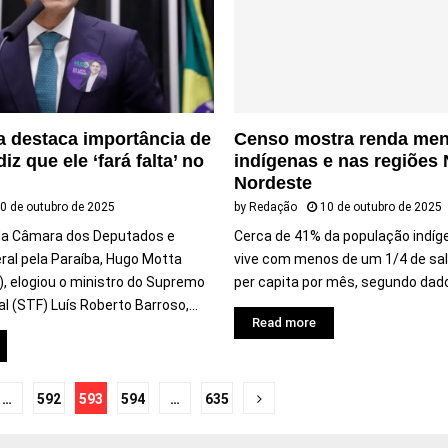
 destaca importância de
Censo mostra renda men
iz que ele ‘fará falta’ no
indígenas e nas regiões 
Nordeste
0 de outubro de 2025
by
Redação
10 de outubro de 2025
da Câmara dos Deputados e
Cerca de 41% da população indíge
ral pela Paraíba, Hugo Motta
vive com menos de um 1/4 de sal
, elogiou o ministro do Supremo
per capita por mês, segundo dado
l (STF) Luís Roberto Barroso,...
Read more
ação
…
592
593
594
…
635