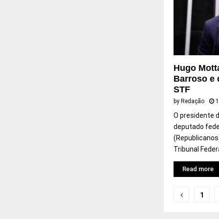
Hugo Motta
Barroso e d
STF
by
Redação
1
O presidente 
deputado fede
(Republicanos)
Tribunal Federa
Read more
Naveg
1
por