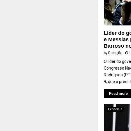
Líder do g
e Messias 
Barroso n
by
Redação
1
O líder do gove
Congresso Nac
Rodrigues (PT-
9, que o presi
Read more
Economia