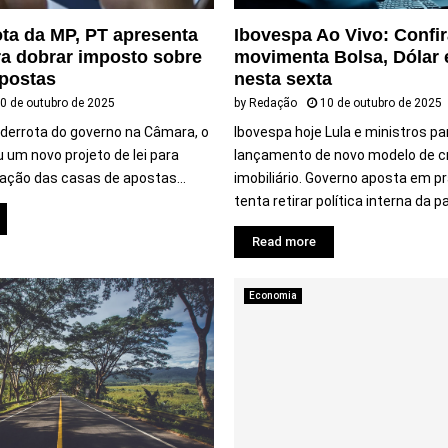
i
ta da MP, PT apresenta
Ibovespa Ao Vivo: Confir
o
ra dobrar imposto sobre
movimenta Bolsa, Dólar 
a
apostas
nesta sexta
c
u
0 de outubro de 2025
by
Redação
10 de outubro de 2025
m
 derrota do governo na Câmara, o
Ibovespa hoje Lula e ministros pa
u
um novo projeto de lei para
lançamento de novo modelo de c
l
tação das casas de apostas...
imobiliário. Governo aposta em 
a
tenta retirar política interna da pa
p
a
Read more
r
a
R
Economia
$
1
6
5
m
i
l