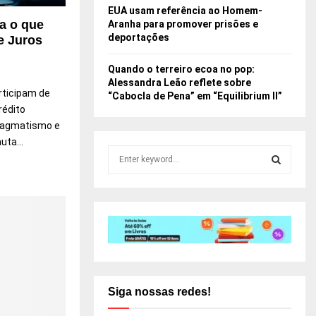
EUA usam referência ao Homem-
$
a o que
Aranha para promover prisões e
5
deportações
e Juros
2
,
Quando o terreiro ecoa no pop:
4
Alessandra Leão reflete sobre
b
rticipam de
“Cabocla de Pena” em “Equilibrium II”
i
rédito
n
pragmatismo e
o
uta...
s
S
e
e
g
a
S
u
r
n
c
E
d
h
o
f
A
t
o
r
r
R
i
:
Siga nossas redes!
m
C
e