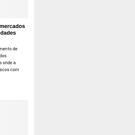
 mercados
idades
imento de
ados
s onde a
escos com