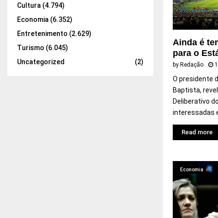
Cultura
(4.794)
Economia
(6.352)
Entretenimento
(2.629)
Ainda é t
Turismo
(6.045)
para o Est
Uncategorized
(2)
by
Redação
1
O presidente 
Baptista, rev
Deliberativo 
interessadas e
Read more
Economia