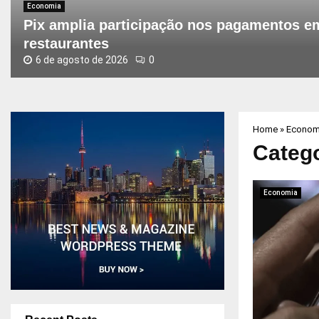
Economia
Pix amplia participação nos pagamentos e
restaurantes
6 de agosto de 2026
0
P
i
x
a
Home
»
Econom
m
Categ
p
l
i
Economia
a
p
a
r
t
i
c
i