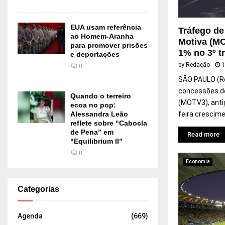
r
e
EUA usam referência
Tráfego de
s
ao Homem-Aranha
Motiva (MO
e
para promover prisões
1% no 3º tr
r
e deportações
e
by
Redação
1
0
s
SÃO PAULO (Re
t
concessões de
a
Quando o terreiro
(MOTV3), anti
u
ecoa no pop:
Alessandra Leão
feira crescim
r
reflete sobre “Cabocla
a
de Pena” em
Read more
n
“Equilibrium II”
t
0
e
Economia
s
Categorias
Agenda
(669)