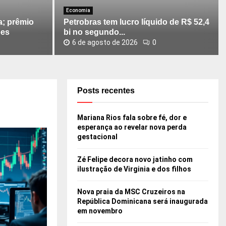
b
Economia
r
; prêmio
Petrobras tem lucro líquido de R$ 52,4
a
ões
bi no segundo...
s
6 de agosto de 2026
0
t
e
m
l
u
Posts recentes
c
r
Mariana Rios fala sobre fé, dor e
o
esperança ao revelar nova perda
l
gestacional
í
q
Zé Felipe decora novo jatinho com
u
ilustração de Virginia e dos filhos
i
d
Nova praia da MSC Cruzeiros na
o
República Dominicana será inaugurada
d
em novembro
e
R