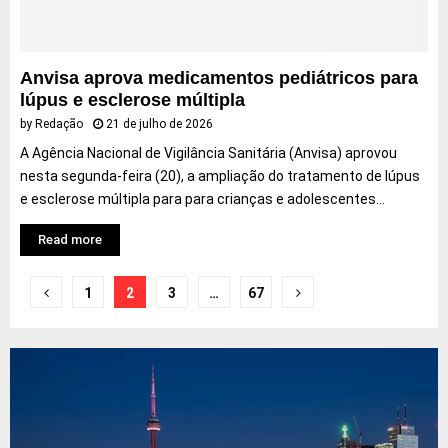
Anvisa aprova medicamentos pediátricos para
lúpus e esclerose múltipla
by
Redação
21 de julho de 2026
A Agência Nacional de Vigilância Sanitária (Anvisa) aprovou
nesta segunda-feira (20), a ampliação do tratamento de lúpus
e esclerose múltipla para para crianças e adolescentes...
Read more
Navegação
1
2
3
…
67
por
posts