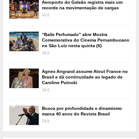
Aeroporto do Galeão registra mais um
recorde na movimentação de cargas
0
“Baile Perfumado” abre Mostra
Comemorativa do Cinema Pernambucano
no São Luiz nesta quinta (6)
0
Agnes Angrand assume Atout France no
Brasil e dá continuidade ao legado de
Caroline Putnoki
0
Busca por profundidade e dinamismo
marca 40 anos do Revista Brasil
0