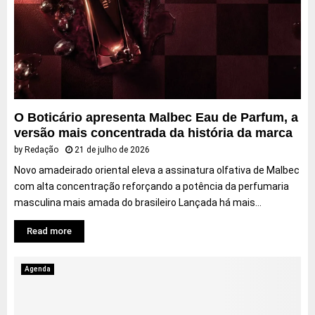
a
j
u
O Boticário apresenta Malbec Eau de Parfum, a
versão mais concentrada da história da marca
by
Redação
21 de julho de 2026
Novo amadeirado oriental eleva a assinatura olfativa de Malbec
com alta concentração reforçando a potência da perfumaria
masculina mais amada do brasileiro Lançada há mais...
Read more
Agenda