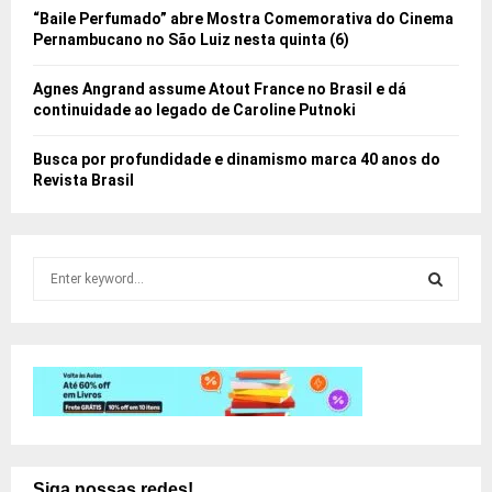
“Baile Perfumado” abre Mostra Comemorativa do Cinema
Pernambucano no São Luiz nesta quinta (6)
Agnes Angrand assume Atout France no Brasil e dá
continuidade ao legado de Caroline Putnoki
Busca por profundidade e dinamismo marca 40 anos do
Revista Brasil
S
e
a
S
r
c
E
h
f
A
o
r
R
:
Siga nossas redes!