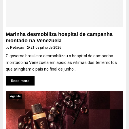
a
n
o
s
e
m
e
s
é
s
t
d
s
e
i
ã
d
a
Marinha desmobiliza hospital de campanha
o
o
e
montado na Venezuela
e
m
m
by
Redação
21 de julho de 2026
x
i
A
O governo brasileiro desmobilizou o hospital de campanha
t
n
r
montado na Venezuela em apoio às vítimas dos terremotos
r
g
a
a
que atingiram o país no final de junho...
o
c
e
,
a
Read more
m
2
j
A
,
u
r
e
Agenda
a
m
c
A
a
r
j
a
u
c