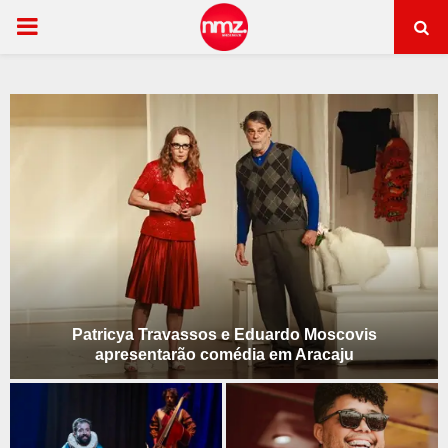
PRIMARY
MENU
Patricya Travassos e Eduardo Moscovis
apresentarão comédia em Aracaju
P
a
t