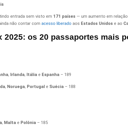
is
ntindo entrada sem visto em
171 países
— um aumento em relação a
 ainda não contar com
acesso liberado
aos
Estados Unidos
e ao
C
x 2025: os 20 passaportes mais
anha
,
Irlanda
,
Itália
e
Espanha
– 189
nda
,
Noruega
,
Portugal
e
Suécia
– 188
a
,
Malta
e
Polônia
– 185