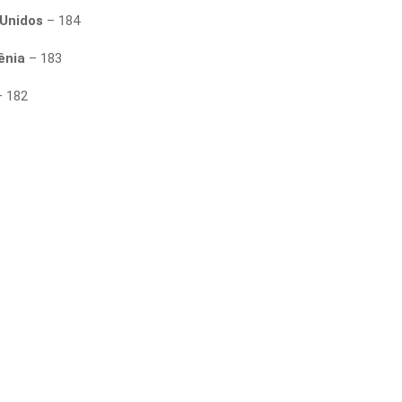
Unidos
– 184
ênia
– 183
 182