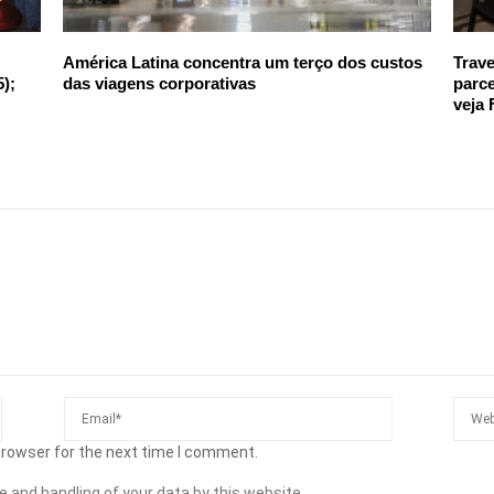
América Latina concentra um terço dos custos
Trave
5);
das viagens corporativas
parce
veja
browser for the next time I comment.
e and handling of your data by this website.