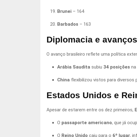
Brunei
– 164
Barbados
– 163
Diplomacia e avanços
O avanço brasileiro reflete uma política ext
Arábia Saudita
subiu
34 posições
na 
China
flexibilizou vistos para diversos
Estados Unidos e Rei
Apesar de estarem entre os dez primeiros,
O
passaporte americano
, que já ocu
O
Reino Unido
caiu para o
6º lugar
, i