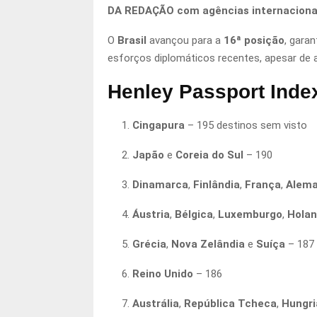
DA REDAÇÃO com agências internaciona
O
Brasil
avançou para a
16ª posição
, gara
esforços diplomáticos recentes, apesar de
Henley Passport Inde
Cingapura
– 195 destinos sem visto
Japão
e
Coreia do Sul
– 190
Dinamarca
,
Finlândia
,
França
,
Alem
Áustria
,
Bélgica
,
Luxemburgo
,
Hola
Grécia
,
Nova Zelândia
e
Suíça
– 187
Reino Unido
– 186
Austrália
,
República Tcheca
,
Hungri