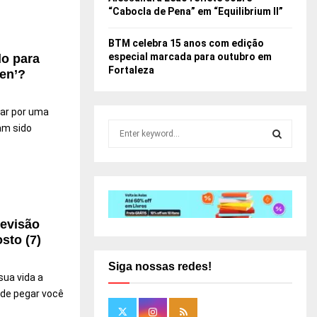
“Cabocla de Pena” em “Equilibrium II”
BTM celebra 15 anos com edição
especial marcada para outubro em
do para
Fortaleza
Men’?
ar por uma
S
am sido
e
a
S
r
c
E
h
f
A
revisão
o
sto (7)
r
R
:
Siga nossas redes!
C
sua vida a
ode pegar você
H