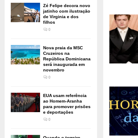
Zé Felipe decora novo
jatinho com ilustração
de Virginia e dos
filhos
0
Nova praia da MSC
Cruzeiros na
República Dominicana
será inaugurada em
novembro
0
EUA usam referência
ao Homem-Aranha
para promover prisões
e deportações
0
Quando o terreiro