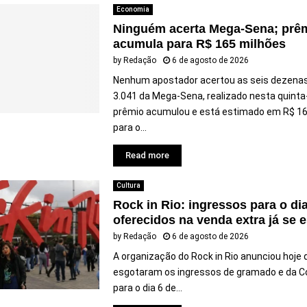
Economia
Ninguém acerta Mega-Sena; prê
acumula para R$ 165 milhões
by
Redação
6 de agosto de 2026
Nenhum apostador acertou as seis dezena
3.041 da Mega-Sena, realizado nesta quinta-f
prêmio acumulou e está estimado em R$ 16
para o...
Read more
Cultura
Rock in Rio: ingressos para o dia
oferecidos na venda extra já se
by
Redação
6 de agosto de 2026
A organização do Rock in Rio anunciou hoje 
esgotaram os ingressos de gramado e da 
para o dia 6 de...