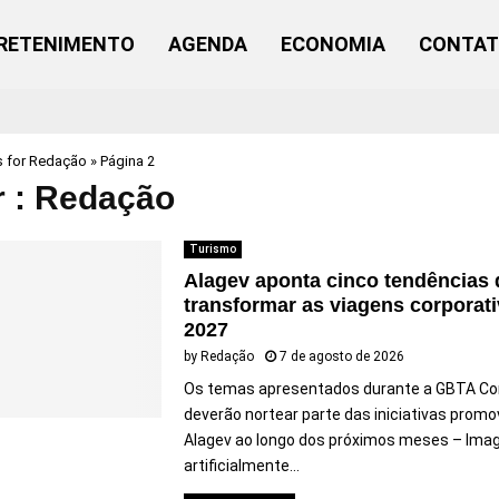
RETENIMENTO
AGENDA
ECONOMIA
CONTA
s for Redação
»
Página 2
 :
Redação
Turismo
Alagev aponta cinco tendências
transformar as viagens corporat
2027
by
Redação
7 de agosto de 2026
Os temas apresentados durante a GBTA Co
deverão nortear parte das iniciativas promo
Alagev ao longo dos próximos meses – Ima
artificialmente...