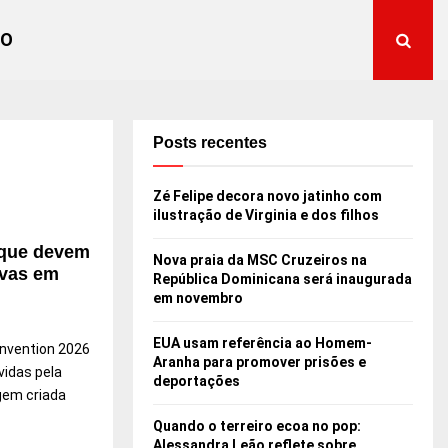
TO
Posts recentes
Zé Felipe decora novo jatinho com
ilustração de Virginia e dos filhos
 que devem
Nova praia da MSC Cruzeiros na
ivas em
República Dominicana será inaugurada
em novembro
EUA usam referência ao Homem-
nvention 2026
Aranha para promover prisões e
vidas pela
deportações
gem criada
Quando o terreiro ecoa no pop:
Alessandra Leão reflete sobre