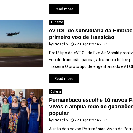
Read more
Turismo
eVTOL de subsidiária da Embraer
primeiro voo de transição
by
Redação
7 de agosto de 2026
Protótipo do eVTOL da Eve Air Mobility reali
voo de transição parcial, ativando a hélice p
traseira O protótipo de engenharia do eVTOL.
Read more
Cultura
Pernambuco escolhe 10 novos P
Vivos e amplia rede de guardiões
popular
by
Redação
7 de agosto de 2026
A lista dos novos Patrimônios Vivos de Per