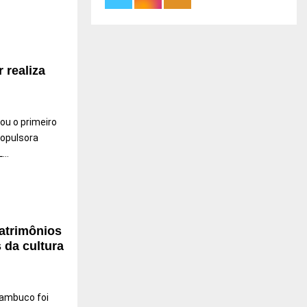
 realiza
zou o primeiro
ropulsora
..
atrimônios
 da cultura
nambuco foi