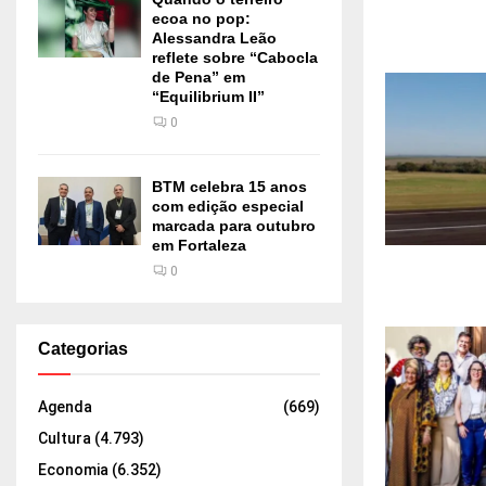
ecoa no pop:
Alessandra Leão
reflete sobre “Cabocla
de Pena” em
“Equilibrium II”
0
BTM celebra 15 anos
com edição especial
marcada para outubro
em Fortaleza
0
Categorias
Agenda
(669)
Cultura
(4.793)
Economia
(6.352)