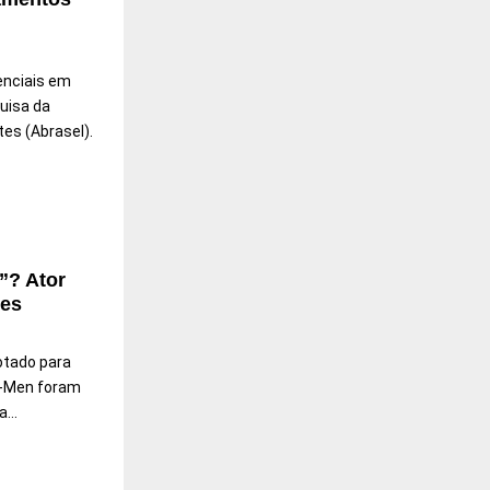
enciais em
uisa da
es (Abrasel).
”? Ator
res
otado para
 X-Men foram
...