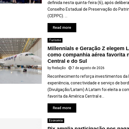
definida nesta quinta-feira (6), após deliber
Conselho Estadual de Preservação do Patrim
(CEPPC). ...
Read more
Turismo
Millennials e Geração Z elegem 
como companhia aérea favorita 
Central e do Sul
by
Redação
7 de agosto de 2026
Reconhecimento reforça investimentos da
experiência, conectividade e serviço de bor
(Divulgação/Latam) A Latam foi eleita a co
favorita da América Central e...
Read more
Economia
Pix amplia participação nos pa