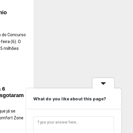
mio
s do Concurso
eira (6). O
5 milhões
 6
 esgotaram
What do you like about this page?
que já se
Comfort Zone