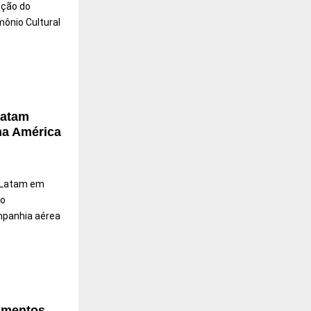
ação do
ônio Cultural
Latam
na América
 Latam em
do
mpanhia aérea
gamentos