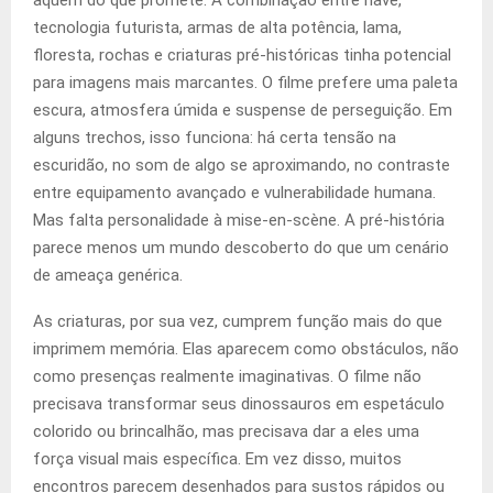
aquém do que promete. A combinação entre nave,
tecnologia futurista, armas de alta potência, lama,
floresta, rochas e criaturas pré-históricas tinha potencial
para imagens mais marcantes. O filme prefere uma paleta
escura, atmosfera úmida e suspense de perseguição. Em
alguns trechos, isso funciona: há certa tensão na
escuridão, no som de algo se aproximando, no contraste
entre equipamento avançado e vulnerabilidade humana.
Mas falta personalidade à mise-en-scène. A pré-história
parece menos um mundo descoberto do que um cenário
de ameaça genérica.
As criaturas, por sua vez, cumprem função mais do que
imprimem memória. Elas aparecem como obstáculos, não
como presenças realmente imaginativas. O filme não
precisava transformar seus dinossauros em espetáculo
colorido ou brincalhão, mas precisava dar a eles uma
força visual mais específica. Em vez disso, muitos
encontros parecem desenhados para sustos rápidos ou