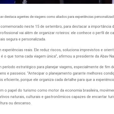
bav destaca agentes de viagens como aliados para experiências personaliza
e, comemorado neste 15 de setembro, para destacar a importância 
rofissional vai além de organizar roteiros: ele conhece o perfil de c
ais segura e personalizada.
 experiências reais. Ele reduz riscos, soluciona imprevistos e or
a é o que torna cada viagem única”, afirmou a presidente da Abav Na
 período estratégico para planejar viagens, especialmente de fim 
s e passeios. “Antecipar o planejamento garante melhores condiçõ
s eficiente, porque ele organiza cada detalhe para que a experiênci
ém o papel do turismo como motor da economia brasileira, moviment
ativos naturais, culturais e gastronômicos capazes de encantar tur
ltura ou descanso.