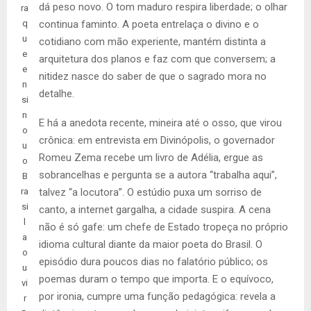
dá peso novo. O tom maduro respira liberdade; o olhar
ra
q
continua faminto. A poeta entrelaça o divino e o
u
cotidiano com mão experiente, mantém distinta a
e
arquitetura dos planos e faz com que conversem; a
e
nitidez nasce do saber de que o sagrado mora no
n
detalhe.
si
n
E há a anedota recente, mineira até o osso, que virou
o
crônica: em entrevista em Divinópolis, o governador
u
Romeu Zema recebe um livro de Adélia, ergue as
o
sobrancelhas e pergunta se a autora “trabalha aqui”,
B
ra
talvez “a locutora”. O estúdio puxa um sorriso de
si
canto, a internet gargalha, a cidade suspira. A cena
l
não é só gafe: um chefe de Estado tropeça no próprio
a
idioma cultural diante da maior poeta do Brasil. O
o
episódio dura poucos dias no falatório público; os
u
poemas duram o tempo que importa. E o equívoco,
vi
por ironia, cumpre uma função pedagógica: revela a
r