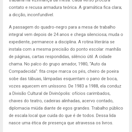
trabalha na vizinhança da mesa. Cada verso procura
contato e recusa armadura teórica. A gramática fica clara;
a dicção, inconfundível.
A passagem do quadro-negro para a mesa de trabalho
integral vem depois de 24 anos e chega silenciosa; muda o
expediente, permanece a disciplina. A rotina literária se
instala com a mesma precisão do ponto escolar: manhãs
de páginas, cartas respondidas, silêncio útil. A cidade
chama. No palco do grupo amador, 1980, “Auto da
Compadecida”: fita crepe marca os pés, cheiro de poeira
sobe das tábuas, lâmpadas esquentam o pano de boca,
vozes aquecem em uníssono. De 1983 a 1988, ela conduz
a Divisão Cultural de Divinópolis: ofícios carimbados,
chaves do teatro, cadeiras alinhadas, acervo contado,
diplomacia miúda diante de egos grandes. Trabalho público
de escala local que cuida do que é de todos. Dessa lida
nasce uma ética de presença que atravessa os livros.