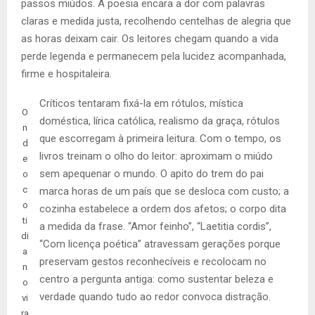
passos miúdos. A poesia encara a dor com palavras
claras e medida justa, recolhendo centelhas de alegria que
as horas deixam cair. Os leitores chegam quando a vida
perde legenda e permanecem pela lucidez acompanhada,
firme e hospitaleira.
Críticos tentaram fixá-la em rótulos, mística
O
doméstica, lírica católica, realismo da graça, rótulos
n
que escorregam à primeira leitura. Com o tempo, os
d
livros treinam o olho do leitor: aproximam o miúdo
e
sem apequenar o mundo. O apito do trem do pai
o
c
marca horas de um país que se desloca com custo; a
o
cozinha estabelece a ordem dos afetos; o corpo dita
ti
a medida da frase. “Amor feinho”, “Laetitia cordis”,
di
“Com licença poética” atravessam gerações porque
a
preservam gestos reconhecíveis e recolocam no
n
centro a pergunta antiga: como sustentar beleza e
o
verdade quando tudo ao redor convoca distração.
vi
ra