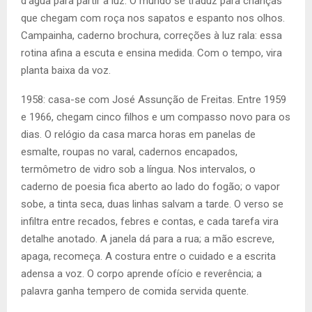
d’água para partir a luz. O mundo se traduz para crianças
que chegam com roça nos sapatos e espanto nos olhos.
Campainha, caderno brochura, correções à luz rala: essa
rotina afina a escuta e ensina medida. Com o tempo, vira
planta baixa da voz.
1958: casa-se com José Assunção de Freitas. Entre 1959
e 1966, chegam cinco filhos e um compasso novo para os
dias. O relógio da casa marca horas em panelas de
esmalte, roupas no varal, cadernos encapados,
termômetro de vidro sob a língua. Nos intervalos, o
caderno de poesia fica aberto ao lado do fogão; o vapor
sobe, a tinta seca, duas linhas salvam a tarde. O verso se
infiltra entre recados, febres e contas, e cada tarefa vira
detalhe anotado. A janela dá para a rua; a mão escreve,
apaga, recomeça. A costura entre o cuidado e a escrita
adensa a voz. O corpo aprende ofício e reverência; a
palavra ganha tempero de comida servida quente.