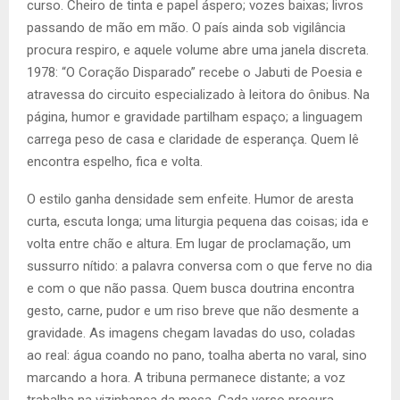
curso. Cheiro de tinta e papel áspero; vozes baixas; livros
passando de mão em mão. O país ainda sob vigilância
procura respiro, e aquele volume abre uma janela discreta.
1978: “O Coração Disparado” recebe o Jabuti de Poesia e
atravessa do circuito especializado à leitora do ônibus. Na
página, humor e gravidade partilham espaço; a linguagem
carrega peso de casa e claridade de esperança. Quem lê
encontra espelho, fica e volta.
O estilo ganha densidade sem enfeite. Humor de aresta
curta, escuta longa; uma liturgia pequena das coisas; ida e
volta entre chão e altura. Em lugar de proclamação, um
sussurro nítido: a palavra conversa com o que ferve no dia
e com o que não passa. Quem busca doutrina encontra
gesto, carne, pudor e um riso breve que não desmente a
gravidade. As imagens chegam lavadas do uso, coladas
ao real: água coando no pano, toalha aberta no varal, sino
marcando a hora. A tribuna permanece distante; a voz