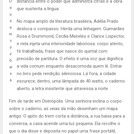
distância entre o poder que administra cifras e a obra
D
e
que sustenta a língua.
u
s
No mapa amplo da literatura brasileira, Adélia Prado
e
desloca o compasso. Herda uma linhagem: Guimarães
m
Rosa e Drummond, Cecília Meireles e Clarice Lispector,
v
e nela injeta uma interioridade laboriosa: corpo atento,
o
fé trabalhada, frase que nasce do quintal com
z
precisão de partitura. O efeito é uma voz que dignifica
b
a vida comum enquanto desacomoda quem lê. Entrar
ai
no livro pede rendição silenciosa. Lá fora, a cidade
x
a
escurece; dentro, uma lâmpada de 40 watts, o caderno
aberto, a letra insistente que atravessa a noite.
Fim de tarde em Divinópolis. Uma senhora inclina o corpo
sobre o caderno; as veias da mão desenham um mapa
antigo. O apito do trem corta a distância, a rua baixa para a
conversa, a casa acende uma luz pequena. Ela recolhe o
que o dia disse e deposita no papel uma frase portátil,