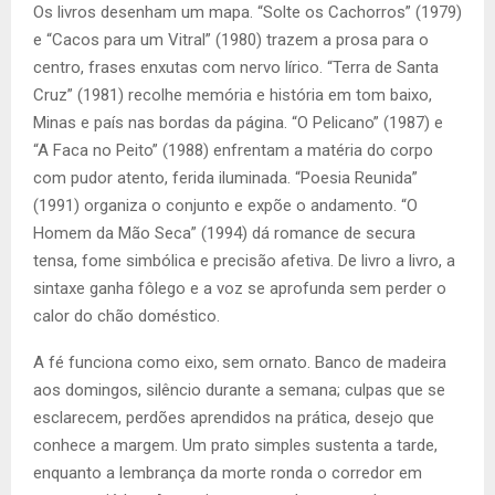
Os livros desenham um mapa. “Solte os Cachorros” (1979)
e “Cacos para um Vitral” (1980) trazem a prosa para o
centro, frases enxutas com nervo lírico. “Terra de Santa
Cruz” (1981) recolhe memória e história em tom baixo,
Minas e país nas bordas da página. “O Pelicano” (1987) e
“A Faca no Peito” (1988) enfrentam a matéria do corpo
com pudor atento, ferida iluminada. “Poesia Reunida”
(1991) organiza o conjunto e expõe o andamento. “O
Homem da Mão Seca” (1994) dá romance de secura
tensa, fome simbólica e precisão afetiva. De livro a livro, a
sintaxe ganha fôlego e a voz se aprofunda sem perder o
calor do chão doméstico.
A fé funciona como eixo, sem ornato. Banco de madeira
aos domingos, silêncio durante a semana; culpas que se
esclarecem, perdões aprendidos na prática, desejo que
conhece a margem. Um prato simples sustenta a tarde,
enquanto a lembrança da morte ronda o corredor em