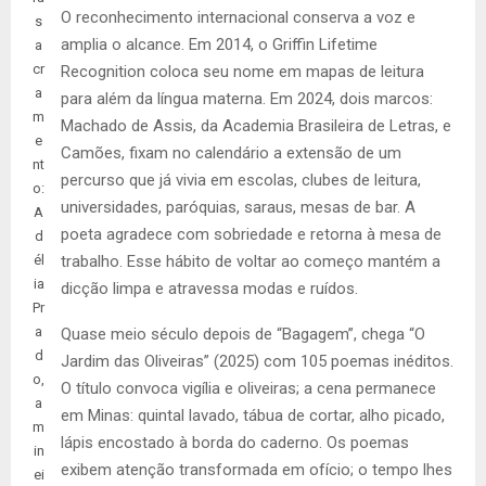
O reconhecimento internacional conserva a voz e
s
amplia o alcance. Em 2014, o Griffin Lifetime
a
cr
Recognition coloca seu nome em mapas de leitura
a
para além da língua materna. Em 2024, dois marcos:
m
Machado de Assis, da Academia Brasileira de Letras, e
e
Camões, fixam no calendário a extensão de um
nt
percurso que já vivia em escolas, clubes de leitura,
o:
universidades, paróquias, saraus, mesas de bar. A
A
poeta agradece com sobriedade e retorna à mesa de
d
él
trabalho. Esse hábito de voltar ao começo mantém a
ia
dicção limpa e atravessa modas e ruídos.
Pr
a
Quase meio século depois de “Bagagem”, chega “O
d
Jardim das Oliveiras” (2025) com 105 poemas inéditos.
o,
O título convoca vigília e oliveiras; a cena permanece
a
em Minas: quintal lavado, tábua de cortar, alho picado,
m
lápis encostado à borda do caderno. Os poemas
in
exibem atenção transformada em ofício; o tempo lhes
ei