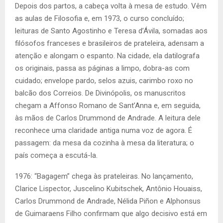
Depois dos partos, a cabeça volta à mesa de estudo. Vêm
as aulas de Filosofia e, em 1973, o curso concluído;
leituras de Santo Agostinho e Teresa d’Ávila, somadas aos
filósofos franceses e brasileiros de prateleira, adensam a
atenção e alongam o espanto. Na cidade, ela datilografa
os originais, passa as páginas a limpo, dobra-as com
cuidado; envelope pardo, selos azuis, carimbo roxo no
balcão dos Correios. De Divinópolis, os manuscritos
chegam a Affonso Romano de Sant’Anna e, em seguida,
às mãos de Carlos Drummond de Andrade. A leitura dele
reconhece uma claridade antiga numa voz de agora. É
passagem: da mesa da cozinha à mesa da literatura; o
país começa a escutá-la.
1976: “Bagagem” chega às prateleiras. No lançamento,
Clarice Lispector, Juscelino Kubitschek, Antônio Houaiss,
Carlos Drummond de Andrade, Nélida Piñon e Alphonsus
de Guimaraens Filho confirmam que algo decisivo está em