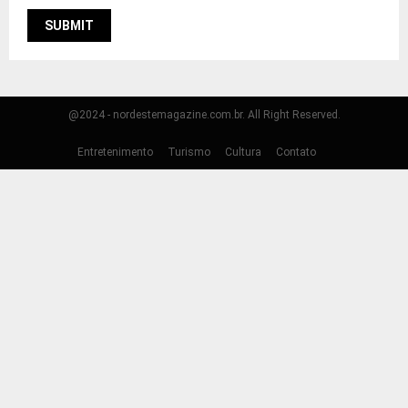
@2024 - nordestemagazine.com.br. All Right Reserved.
Entretenimento
Turismo
Cultura
Contato