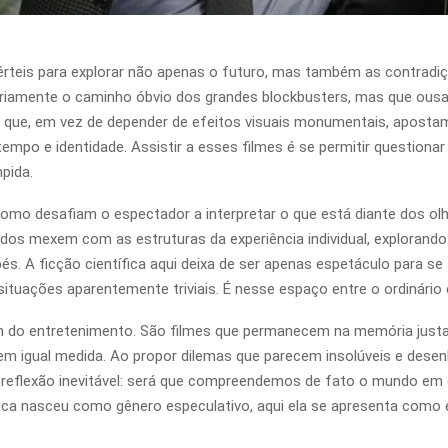
érteis para explorar não apenas o futuro, mas também as contradiç
amente o caminho óbvio dos grandes blockbusters, mas que ousam 
as que, em vez de depender de efeitos visuais monumentais, apos
po e identidade. Assistir a esses filmes é se permitir questionar
pida.
mo desafiam o espectador a interpretar o que está diante dos olh
os mexem com as estruturas da experiência individual, explorando 
. A ficção científica aqui deixa de ser apenas espetáculo para se 
situações aparentemente triviais. É nesse espaço entre o ordinário 
ém do entretenimento. São filmes que permanecem na memória jus
em igual medida. Ao propor dilemas que parecem insolúveis e desen
ma reflexão inevitável: será que compreendemos de fato o mundo 
fica nasceu como gênero especulativo, aqui ela se apresenta como es