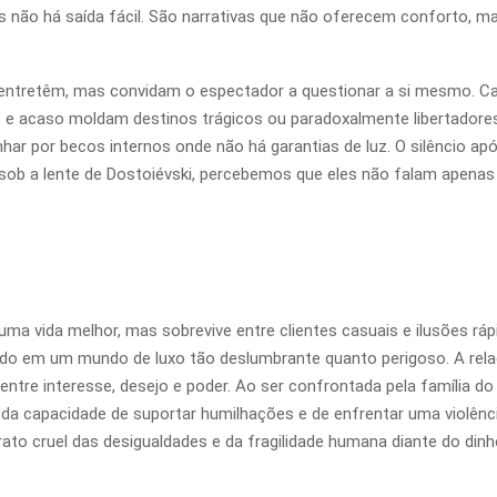
ais não há saída fácil. São narrativas que não oferecem conforto,
 entretêm, mas convidam o espectador a questionar a si mesmo. C
o e acaso moldam destinos trágicos ou paradoxalmente libertadore
 por becos internos onde não há garantias de luz. O silêncio após
os sob a lente de Dostoiévski, percebemos que eles não falam apenas
ma vida melhor, mas sobrevive entre clientes casuais e ilusões rá
ndo em um mundo de luxo tão deslumbrante quanto perigoso. A rela
ntre interesse, desejo e poder. Ao ser confrontada pela família do
a capacidade de suportar humilhações e de enfrentar uma violênci
ato cruel das desigualdades e da fragilidade humana diante do dinhe