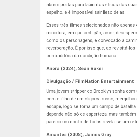
abrem portas para labirintos éticos dos qu
espelho, e é impossível sair ileso delas.
Esses três filmes selecionados não apenas
miniatura, em que ambição, amor, desesper
como os personagens, é convocado a caminhar
reverberação. É por isso que, ao revisitá-l
contraditória da condição humana.
Anora (2024), Sean Baker
Divulgação / FilmNation Entertainment
Uma jovem stripper do Brooklyn sonha com u
com o filho de um oligarca russo, mergulha
escape, logo se torna um campo de batalha e
depende não só de esperteza, mas também d
parecia um conto de fadas revela-se um retr
Amantes (2008), James Gray