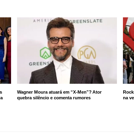
s
Wagner Moura atuará em “X-Men”? Ator
Rock 
ra
quebra silêncio e comenta rumores
na ve