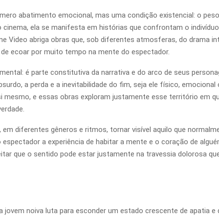
 mero abatimento emocional, mas uma condição existencial: o peso d
No cinema, ela se manifesta em histórias que confrontam o indivídu
me Video abriga obras que, sob diferentes atmosferas, do drama in
 de ecoar por muito tempo na mente do espectador.
ental: é parte constitutiva da narrativa e do arco de seus person
rdo, a perda e a inevitabilidade do fim, seja ele físico, emocional 
mesmo, e essas obras exploram justamente esse território em qu
erdade.
 em diferentes gêneros e ritmos, tornar visível aquilo que normalme
spectador a experiência de habitar a mente e o coração de alguém 
itar que o sentido pode estar justamente na travessia dolorosa que
jovem noiva luta para esconder um estado crescente de apatia e de